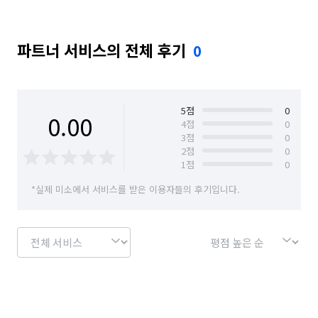
파트너 서비스의 전체 후기
0
5
점
0
0.00
4
점
0
3
점
0
2
점
0
1
점
0
*실제 미소에서 서비스를 받은 이용자들의 후기입니다.