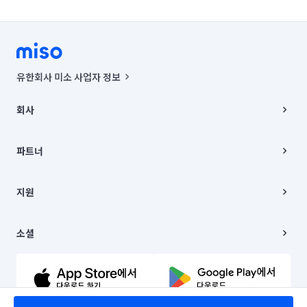
유한회사 미소 사업자 정보
사업자등록번호 : 291-87-00271 | 인허가번호 : 2016-3220163-14-5-
00019 |
회사
통신판매신고번호 : 2024-서울종로-1400(공정거래위원회 정보) |
대표이사 : CHING VICTOR COLUMBIA RHEE
회사소개
주소 | 본사: 서울특별시 종로구 율곡로 6(중학동, 트윈트리빌딩) B동 5층
채용
파트너
컨택센터 : 서울특별시 종로구 수송동 율곡로 24, 7층, 8층 미소
블로그
유한회사 미소는 통신판매중개자이며, 통신판매의 당사자가 아닙니다.
파트너 지원
상품, 상품정보, 거래에 관한 의무와 책임은 거래당사자에게 있습니다.
이사
지원
언론 보도 관련 문의:
contact@getmiso.com
이사 청소/입주 청소
대표번호: 1577-8808
고객센터
© 유한회사 미소. Miso, Inc. All Rights Reserved.
이용약관
소셜
개인정보처리방침
파트너 위치정보 이용약관
링크드인
문의하기
유튜브