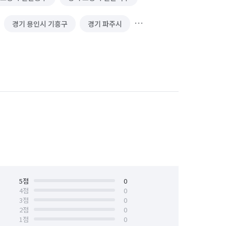
경기 용인시 기흥구
경기 파주시
서울 강남구
서울 강북구
서울 마포구
서울 서대문구
서울 은평구
서울 종로구
제주 서귀포시
제주 제주시
5
점
0
4
점
0
3
점
0
2
점
0
1
점
0