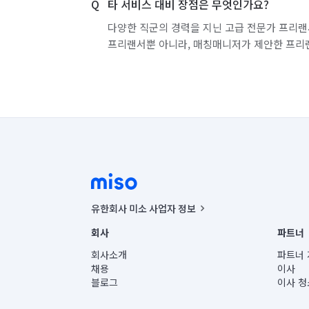
타 서비스 대비 장점은 무엇인가요?
다양한 직군의 경력을 지닌 고급 전문가 프리랜
프리랜서뿐 아니라, 매칭매니저가 제안한 프리
유한회사 미소 사업자 정보
사업자등록번호 : 291-87-00271 | 인허가번호 : 2016-32201
회사
파트너
통신판매신고번호 : 2024-서울종로-1400(공정거래위원회 정
대표이사 : CHING VICTOR COLUMBIA RHEE
회사소개
파트너 
주소 | 본사: 서울특별시 종로구 율곡로 6(중학동, 트윈트리
채용
이사
컨택센터 : 서울특별시 종로구 수송동 율곡로 24, 7층, 8층
블로그
이사 청
유한회사 미소는 통신판매중개자이며, 통신판매의 당사자가
상품, 상품정보, 거래에 관한 의무와 책임은 거래당사자에