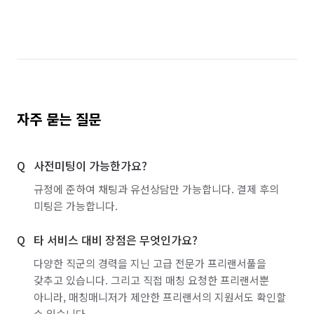
서울 송파구
서울 양천구
서울 영등포구
서울 용산구
서울 중구
인천 서구
인천 연수구
충남 아산시
충남 천안시 동남구
충남 천안시 서북구
충북 청주시 서원구
자주 묻는 질문
충북 청주시 흥덕구
충북 충주시
사전미팅이 가능한가요?
경기 화성시 동탄구
경기 화성시 효행구
규정에 준하여 채팅과 유선상담만 가능합니다. 결제 후의
경기 화성시 만세구
경기 화성시 병점구
미팅은 가능합니다.
타 서비스 대비 장점은 무엇인가요?
다양한 직군의 경력을 지닌 고급 전문가 프리랜서풀을
갖추고 있습니다. 그리고 직접 매칭 요청한 프리랜서뿐
아니라, 매칭매니저가 제안한 프리랜서의 지원서도 확인할
수 있습니다.