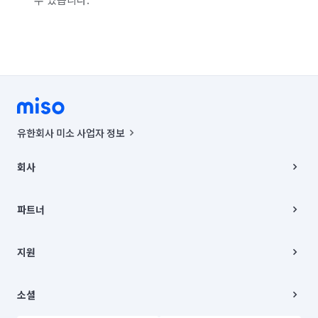
유한회사 미소 사업자 정보
사업자등록번호 : 291-87-00271 | 인허가번호 : 2016-3220163-14-5-
00019 |
회사
통신판매신고번호 : 2024-서울종로-1400(공정거래위원회 정보) |
대표이사 : CHING VICTOR COLUMBIA RHEE
회사소개
주소 | 본사: 서울특별시 종로구 율곡로 6(중학동, 트윈트리빌딩) B동 5층
채용
파트너
컨택센터 : 서울특별시 종로구 수송동 율곡로 24, 7층, 8층 미소
블로그
유한회사 미소는 통신판매중개자이며, 통신판매의 당사자가 아닙니다.
파트너 지원
상품, 상품정보, 거래에 관한 의무와 책임은 거래당사자에게 있습니다.
이사
지원
언론 보도 관련 문의:
contact@getmiso.com
이사 청소/입주 청소
대표번호: 1577-8808
고객센터
© 유한회사 미소. Miso, Inc. All Rights Reserved.
이용약관
소셜
개인정보처리방침