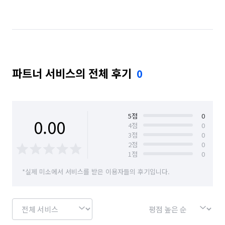
경기 수원시 영통구
경기 수원시 장안구
경기 수원시 팔달구
경기 시흥시
경기 안산시 단원구
경기 안산시 상록구
파트너 서비스의 전체 후기
0
경기 안성시
경기 안양시 동안구
경기 안양시 만안구
경기 오산시
경기 용인시 기흥구
경기 용인시 수지구
5
점
0
0.00
4
점
0
3
점
0
경기 용인시 처인구
경기 의왕시
경기 이천시
2
점
0
1
점
0
경기 평택시
경기 화성시
경남 거제시
*실제 미소에서 서비스를 받은 이용자들의 후기입니다.
부산 동래구
부산 북구
부산 연제구
서울 강남구
서울 강동구
서울 관악구
서울 광진구
서울 서초구
서울 성동구