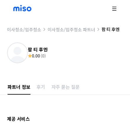
팜 티 후엔
이사청소/입주청소
이사청소/입주청소 파트너
팜 티 후엔
0.00
(
0
)
파트너 정보
후기
자주 묻는 질문
제공 서비스