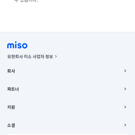
유한회사 미소 사업자 정보
사업자등록번호 : 291-87-00271 | 인허가번호 : 2016-3220163-14-5-
00019 |
회사
통신판매신고번호 : 2024-서울종로-1400(공정거래위원회 정보) |
대표이사 : CHING VICTOR COLUMBIA RHEE
회사소개
주소 | 본사: 서울특별시 종로구 율곡로 6(중학동, 트윈트리빌딩) B동 5층
채용
파트너
컨택센터 : 서울특별시 종로구 수송동 율곡로 24, 7층, 8층 미소
블로그
유한회사 미소는 통신판매중개자이며, 통신판매의 당사자가 아닙니다.
파트너 지원
상품, 상품정보, 거래에 관한 의무와 책임은 거래당사자에게 있습니다.
이사
지원
언론 보도 관련 문의:
contact@getmiso.com
이사 청소/입주 청소
대표번호: 1577-8808
고객센터
© 유한회사 미소. Miso, Inc. All Rights Reserved.
이용약관
소셜
개인정보처리방침