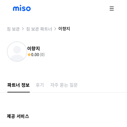
이향지
짐 보관
짐 보관 파트너
이향지
0.00
(
0
)
파트너 정보
후기
자주 묻는 질문
제공 서비스