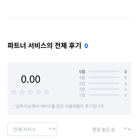
서울 마포구
서울 서대문구
서울 서초구
서울 성동구
서울 성북구
서울 송파구
서울 양천구
서울 영등포구
서울 용산구
파트너 서비스의 전체 후기
0
서울 은평구
서울 종로구
서울 중구
서울 중랑구
5
점
0
0.00
4
점
0
3
점
0
2
점
0
1
점
0
*실제 미소에서 서비스를 받은 이용자들의 후기입니다.