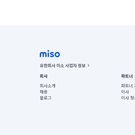
유한회사 미소 사업자 정보
사업자등록번호 : 291-87-00271 | 인허가번호 : 2016-32201
회사
파트너
통신판매신고번호 : 2024-서울종로-1400(공정거래위원회 정
대표이사 : CHING VICTOR COLUMBIA RHEE
회사소개
파트너 
주소 | 본사: 서울특별시 종로구 율곡로 6(중학동, 트윈트리
채용
이사
컨택센터 : 서울특별시 종로구 수송동 율곡로 24, 7층, 8층
블로그
이사 청
유한회사 미소는 통신판매중개자이며, 통신판매의 당사자가
상품, 상품정보, 거래에 관한 의무와 책임은 거래당사자에
언론 보도 관련 문의:
contact@getmiso.com
대표번호: 1577-8808
© 유한회사 미소. Miso, Inc. All Rights Reserved.