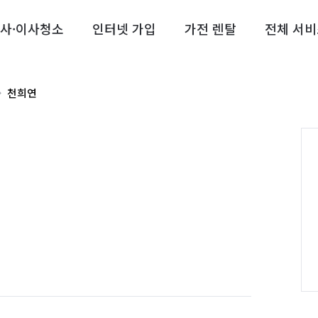
사·이사청소
인터넷 가입
가전 렌탈
전체 서비
천희연