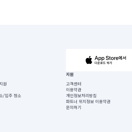
63-14-5-00019 |
지원
보) |
지원
고객센터
빌딩) B동 5층
이용약관
 미소
소/입주 청소
개인정보처리방침
 아닙니다.
파트너 위치정보 이용약관
게 있습니다.
문의하기