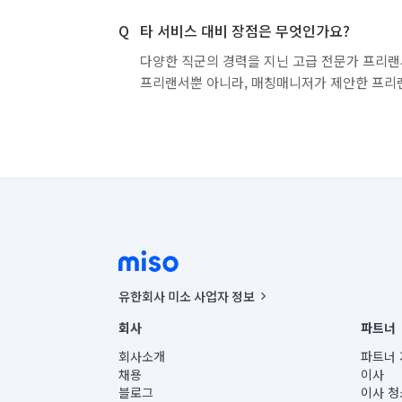
타 서비스 대비 장점은 무엇인가요?
다양한 직군의 경력을 지닌 고급 전문가 프리랜
프리랜서뿐 아니라, 매칭매니저가 제안한 프리
유한회사 미소 사업자 정보
사업자등록번호 : 291-87-00271 | 인허가번호 : 2016-32201
회사
파트너
통신판매신고번호 : 2024-서울종로-1400(공정거래위원회 정
대표이사 : CHING VICTOR COLUMBIA RHEE
회사소개
파트너 
주소 | 본사: 서울특별시 종로구 율곡로 6(중학동, 트윈트리
채용
이사
컨택센터 : 서울특별시 종로구 수송동 율곡로 24, 7층, 8층
블로그
이사 청