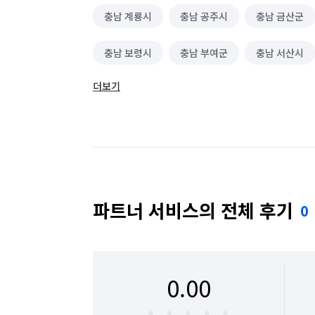
충남 계룡시
충남 공주시
충남 금산군
충남 보령시
충남 부여군
충남 서산시
더보기
충남 예산군
충남 천안시 동남구
충남 
충남 태안군
충남 홍성군
파트너 서비스의 전체 후기
0
0.00