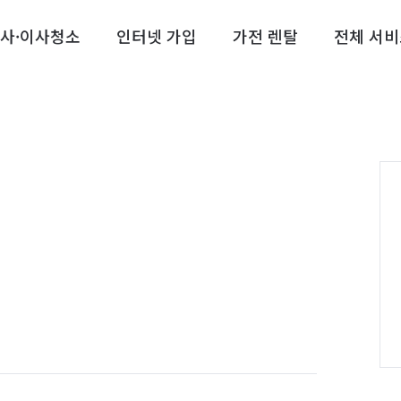
사·이사청소
인터넷 가입
가전 렌탈
전체 서비