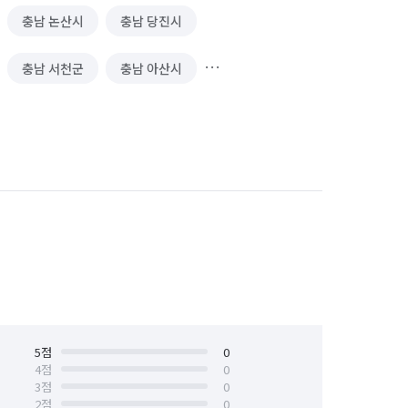
충남 논산시
충남 당진시
충남 서천군
충남 아산시
천안시 서북구
충남 청양군
5
점
0
4
점
0
3
점
0
2
점
0