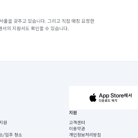
서풀을 갖추고 있습니다. 그리고 직접 매칭 요청한
랜서의 지원서도 확인할 수 있습니다.
63-14-5-00019 |
지원
보) |
지원
고객센터
빌딩) B동 5층
이용약관
 미소
소/입주 청소
개인정보처리방침