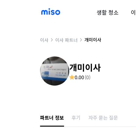
생활 청소
이
개미이사
이사
이사 파트너
개미이사
0.00
(
0
)
파트너 정보
후기
자주 묻는 질문