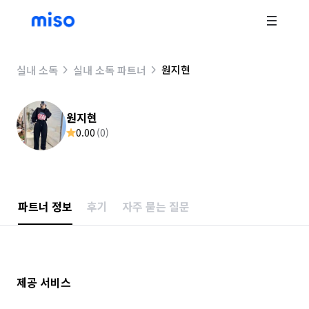
원지현
실내 소독
실내 소독 파트너
원지현
0.00
(
0
)
파트너 정보
후기
자주 묻는 질문
제공 서비스