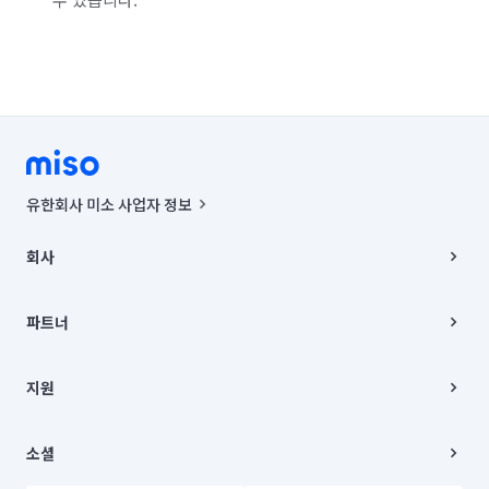
유한회사 미소 사업자 정보
사업자등록번호 : 291-87-00271 | 인허가번호 : 2016-3220163-14-5-
00019 |
회사
통신판매신고번호 : 2024-서울종로-1400(공정거래위원회 정보) |
대표이사 : CHING VICTOR COLUMBIA RHEE
회사소개
주소 | 본사: 서울특별시 종로구 율곡로 6(중학동, 트윈트리빌딩) B동 5층
채용
파트너
컨택센터 : 서울특별시 종로구 수송동 율곡로 24, 7층, 8층 미소
블로그
유한회사 미소는 통신판매중개자이며, 통신판매의 당사자가 아닙니다.
파트너 지원
상품, 상품정보, 거래에 관한 의무와 책임은 거래당사자에게 있습니다.
이사
지원
언론 보도 관련 문의:
contact@getmiso.com
이사 청소/입주 청소
대표번호: 1577-8808
고객센터
© 유한회사 미소. Miso, Inc. All Rights Reserved.
이용약관
소셜
개인정보처리방침