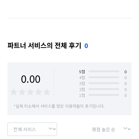
파트너 서비스의 전체 후기
0
5
점
0
0.00
4
점
0
3
점
0
2
점
0
1
점
0
*실제 미소에서 서비스를 받은 이용자들의 후기입니다.