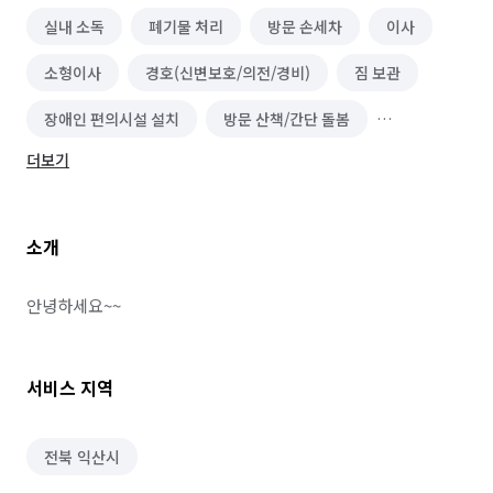
실내 소독
폐기물 처리
방문 손세차
이사
소형이사
경호(신변보호/의전/경비)
짐 보관
장애인 편의시설 설치
방문 산책/간단 돌봄
더보기
가구 청소
소개
안녕하세요~~
서비스 지역
전북 익산시