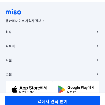
유한회사 미소 사업자 정보
사업자등록번호 : 291-87-00271 | 인허가번호 : 2016-3220163-14-5-
00019 |
회사
통신판매신고번호 : 2024-서울종로-1400(공정거래위원회 정보) |
대표이사 : CHING VICTOR COLUMBIA RHEE
회사소개
주소 | 본사: 서울특별시 종로구 율곡로 6(중학동, 트윈트리빌딩) B동 5층
채용
파트너
컨택센터 : 서울특별시 종로구 수송동 율곡로 24, 7층, 8층 미소
블로그
유한회사 미소는 통신판매중개자이며, 통신판매의 당사자가 아닙니다.
파트너 지원
상품, 상품정보, 거래에 관한 의무와 책임은 거래당사자에게 있습니다.
이사
지원
언론 보도 관련 문의:
contact@getmiso.com
이사 청소/입주 청소
대표번호: 1577-8808
고객센터
© 유한회사 미소. Miso, Inc. All Rights Reserved.
이용약관
소셜
개인정보처리방침
파트너 위치정보 이용약관
링크드인
문의하기
유튜브
앱에서 견적 받기