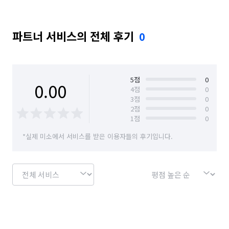
파트너 서비스의 전체 후기
0
5
점
0
0.00
4
점
0
3
점
0
2
점
0
1
점
0
*실제 미소에서 서비스를 받은 이용자들의 후기입니다.