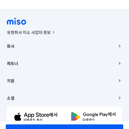
유한회사 미소 사업자 정보
사업자등록번호 : 291-87-00271 | 인허가번호 : 2016-3220163-14-5-
00019 |
회사
통신판매신고번호 : 2024-서울종로-1400(공정거래위원회 정보) |
대표이사 : CHING VICTOR COLUMBIA RHEE
회사소개
주소 | 본사: 서울특별시 종로구 율곡로 6(중학동, 트윈트리빌딩) B동 5층
채용
파트너
컨택센터 : 서울특별시 종로구 수송동 율곡로 24, 7층, 8층 미소
블로그
유한회사 미소는 통신판매중개자이며, 통신판매의 당사자가 아닙니다.
파트너 지원
상품, 상품정보, 거래에 관한 의무와 책임은 거래당사자에게 있습니다.
이사
지원
언론 보도 관련 문의:
contact@getmiso.com
이사 청소/입주 청소
대표번호: 1577-8808
고객센터
© 유한회사 미소. Miso, Inc. All Rights Reserved.
이용약관
소셜
개인정보처리방침
파트너 위치정보 이용약관
링크드인
문의하기
유튜브