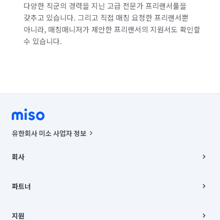
다양한 직군의 경력을 지닌 고급 전문가 프리랜서풀을
갖추고 있습니다. 그리고 직접 매칭 요청한 프리랜서뿐
아니라, 매칭매니저가 제안한 프리랜서의 지원서도 확인할
수 있습니다.
유한회사 미소 사업자 정보
사업자등록번호 : 291-87-00271 | 인허가번호 : 2016-3220163-14-5-
00019 |
회사
통신판매신고번호 : 2024-서울종로-1400(공정거래위원회 정보) |
대표이사 : CHING VICTOR COLUMBIA RHEE
회사소개
주소 | 본사: 서울특별시 종로구 율곡로 6(중학동, 트윈트리빌딩) B동 5층
채용
파트너
컨택센터 : 서울특별시 종로구 수송동 율곡로 24, 7층, 8층 미소
블로그
유한회사 미소는 통신판매중개자이며, 통신판매의 당사자가 아닙니다.
파트너 지원
상품, 상품정보, 거래에 관한 의무와 책임은 거래당사자에게 있습니다.
이사
지원