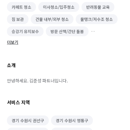
카페트 청소
이사청소/입주청소
반려동물 교육
짐 보관
건물 내부/외부 청소
물탱크/저수조 청소
승강기 유지보수
방문 산책/간단 돌봄
더보기
반려동물 장례
식물 관리/렌탈
어항/수족관 제작 및 관리
위탁 돌봄/펫 호텔
소개
건물 관리(종합/시설/행정/경비)
스테인레스 제작(자전거 거치대, 국기게양대)
안녕하세요. 김준성 파트너입니다.
서비스 지역
경기 수원시 권선구
경기 수원시 영통구