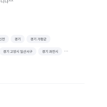
니다^^
인천
경기
경기 가평군
경기 고양시 일산서구
경기 과천시
경기 군포시
경기 김포시
시 분당구
경기 성남시 수정구
경기 수원시 영통구
경기 수원시 장안구
안산시 단원구
경기 안산시 상록구