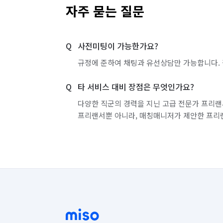
자주 묻는 질문
서울 중랑구
인천 강화군
인천 계양구
사전미팅이 가능한가요?
인천 부평구
인천 서구
인천 연수구
규정에 준하여 채팅과 유선상담만 가능합니다. 
경기 화성시 동탄구
경기 화성시 효행구
타 서비스 대비 장점은 무엇인가요?
다양한 직군의 경력을 지닌 고급 전문가 프리랜
프리랜서뿐 아니라, 매칭매니저가 제안한 프리