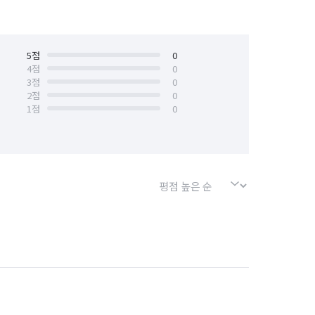
안양시 만안구
경기 양주시
경기 오산시
5
점
경기 용인시 기흥구
0
4
점
0
3
점
0
경기 의왕시
경기 의정부시
2
점
0
1
점
0
경기 포천시
경기 하남시
서울 강북구
서울 강서구
서울 금천구
서울 노원구
서울 마포구
서울 서대문구
서울 송파구
서울 양천구
서울 종로구
서울 중구