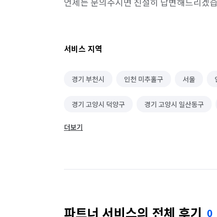
언제든 문의주시면 친절히 답변해드리겠습
서비스 지역
경기 부천시
인천 미추홀구
서울
경기 고양시 덕양구
경기 고양시 일산동구
더보기
경기 광명시
경기 광주시
경기 구리시
경기 남양주시
경기 동두천시
경기 성남
경기 성남시 중원구
경기 수원시 권선구
경기 수원시 팔달구
경기 시흥시
경기 
파트너 서비스의 전체 후기
0