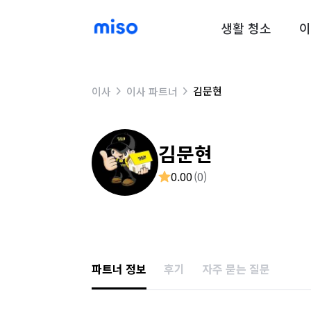
생활 청소
이
김문현
이사
이사 파트너
김문현
0.00
(
0
)
파트너 정보
후기
자주 묻는 질문