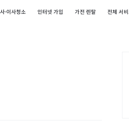
사·이사청소
인터넷 가입
가전 렌탈
전체 서비