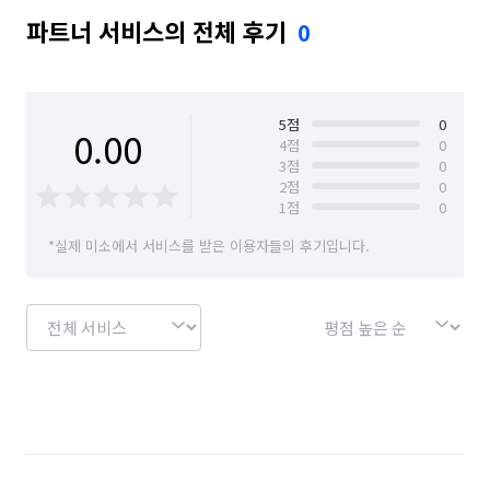
파트너 서비스의 전체 후기
0
5
점
0
0.00
4
점
0
3
점
0
2
점
0
1
점
0
*실제 미소에서 서비스를 받은 이용자들의 후기입니다.