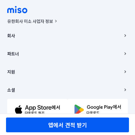
유한회사 미소 사업자 정보
사업자등록번호 : 291-87-00271 | 인허가번호 : 2016-3220163-14-5-
00019 |
회사
통신판매신고번호 : 2024-서울종로-1400(공정거래위원회 정보) |
대표이사 : CHING VICTOR COLUMBIA RHEE
회사소개
주소 | 본사: 서울특별시 종로구 율곡로 6(중학동, 트윈트리빌딩) B동 5층
채용
파트너
컨택센터 : 서울특별시 종로구 수송동 율곡로 24, 7층, 8층 미소
블로그
유한회사 미소는 통신판매중개자이며, 통신판매의 당사자가 아닙니다.
파트너 지원
상품, 상품정보, 거래에 관한 의무와 책임은 거래당사자에게 있습니다.
이사
지원
언론 보도 관련 문의:
contact@getmiso.com
이사 청소/입주 청소
대표번호: 1577-8808
고객센터
© 유한회사 미소. Miso, Inc. All Rights Reserved.
이용약관
소셜
개인정보처리방침
파트너 위치정보 이용약관
링크드인
문의하기
유튜브
앱에서 견적 받기