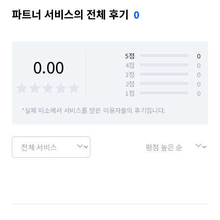
파트너 서비스의 전체 후기
0
5
점
0
0.00
4
점
0
3
점
0
2
점
0
1
점
0
*실제 미소에서 서비스를 받은 이용자들의 후기입니다.