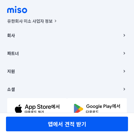
유한회사 미소 사업자 정보
사업자등록번호 : 291-87-00271 | 인허가번호 : 2016-3220163-14-5-
00019 |
회사
통신판매신고번호 : 2024-서울종로-1400(공정거래위원회 정보) |
대표이사 : CHING VICTOR COLUMBIA RHEE
회사소개
주소 | 본사: 서울특별시 종로구 율곡로 6(중학동, 트윈트리빌딩) B동 5층
채용
파트너
컨택센터 : 서울특별시 종로구 수송동 율곡로 24, 7층, 8층 미소
블로그
유한회사 미소는 통신판매중개자이며, 통신판매의 당사자가 아닙니다.
파트너 지원
상품, 상품정보, 거래에 관한 의무와 책임은 거래당사자에게 있습니다.
이사
지원
언론 보도 관련 문의:
contact@getmiso.com
이사 청소/입주 청소
대표번호: 1577-8808
고객센터
© 유한회사 미소. Miso, Inc. All Rights Reserved.
이용약관
소셜
개인정보처리방침
파트너 위치정보 이용약관
링크드인
문의하기
유튜브
앱에서 견적 받기