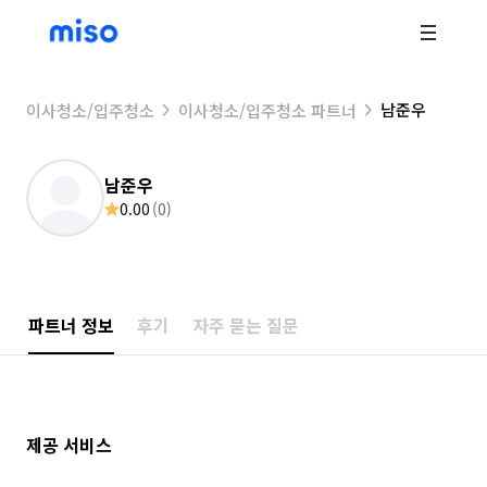
남준우
이사청소/입주청소
이사청소/입주청소 파트너
남준우
0.00
(
0
)
파트너 정보
후기
자주 묻는 질문
제공 서비스