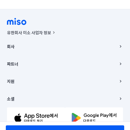
유한회사 미소 사업자 정보
사업자등록번호 : 291-87-00271 | 인허가번호 : 2016-3220163-14-5-
00019 |
회사
통신판매신고번호 : 2024-서울종로-1400(공정거래위원회 정보) |
대표이사 : CHING VICTOR COLUMBIA RHEE
회사소개
주소 | 본사: 서울특별시 종로구 율곡로 6(중학동, 트윈트리빌딩) B동 5층
채용
파트너
컨택센터 : 서울특별시 종로구 수송동 율곡로 24, 7층, 8층 미소
블로그
유한회사 미소는 통신판매중개자이며, 통신판매의 당사자가 아닙니다.
파트너 지원
상품, 상품정보, 거래에 관한 의무와 책임은 거래당사자에게 있습니다.
이사
지원
언론 보도 관련 문의:
contact@getmiso.com
이사 청소/입주 청소
대표번호: 1577-8808
고객센터
© 유한회사 미소. Miso, Inc. All Rights Reserved.
이용약관
소셜
개인정보처리방침
파트너 위치정보 이용약관
링크드인
문의하기
유튜브