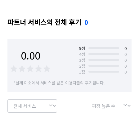
파트너 서비스의 전체 후기
0
5
점
0
0.00
4
점
0
3
점
0
2
점
0
1
점
0
*실제 미소에서 서비스를 받은 이용자들의 후기입니다.