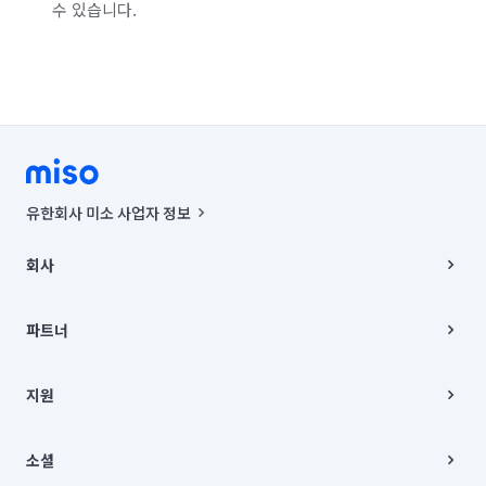
수 있습니다.
유한회사 미소 사업자 정보
사업자등록번호 : 291-87-00271 | 인허가번호 : 2016-3220163-14-5-
00019 |
회사
통신판매신고번호 : 2024-서울종로-1400(공정거래위원회 정보) |
대표이사 : CHING VICTOR COLUMBIA RHEE
회사소개
주소 | 본사: 서울특별시 종로구 율곡로 6(중학동, 트윈트리빌딩) B동 5층
채용
파트너
컨택센터 : 서울특별시 종로구 수송동 율곡로 24, 7층, 8층 미소
블로그
유한회사 미소는 통신판매중개자이며, 통신판매의 당사자가 아닙니다.
파트너 지원
상품, 상품정보, 거래에 관한 의무와 책임은 거래당사자에게 있습니다.
이사
지원
언론 보도 관련 문의:
contact@getmiso.com
이사 청소/입주 청소
대표번호: 1577-8808
고객센터
© 유한회사 미소. Miso, Inc. All Rights Reserved.
이용약관
소셜
개인정보처리방침