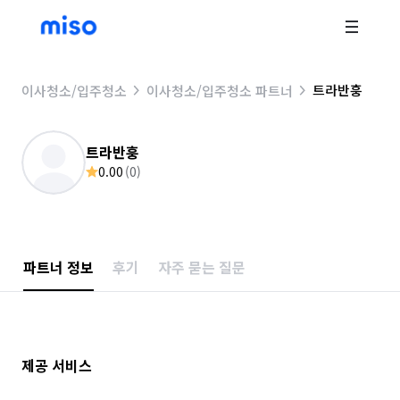
트라반훙
이사청소/입주청소
이사청소/입주청소 파트너
트라반훙
0.00
(
0
)
파트너 정보
후기
자주 묻는 질문
제공 서비스