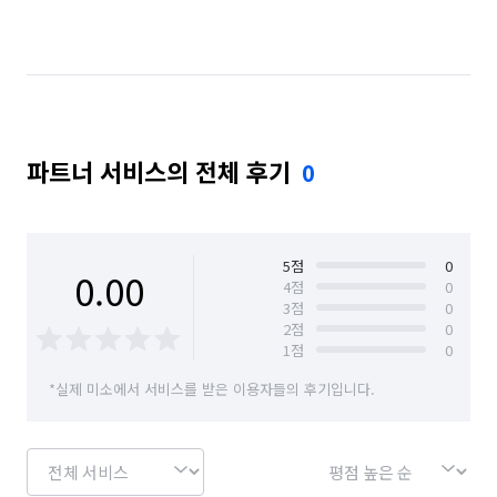
파트너 서비스의 전체 후기
0
5
점
0
0.00
4
점
0
3
점
0
2
점
0
1
점
0
*실제 미소에서 서비스를 받은 이용자들의 후기입니다.