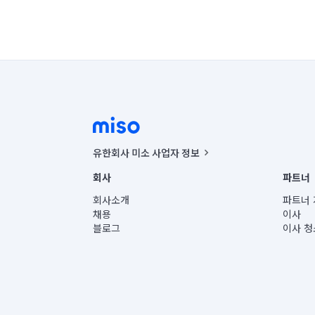
유한회사 미소 사업자 정보
사업자등록번호 : 291-87-00271 | 인허가번호 : 2016-32201
회사
파트너
통신판매신고번호 : 2024-서울종로-1400(공정거래위원회 정
대표이사 : CHING VICTOR COLUMBIA RHEE
회사소개
파트너 
주소 | 본사: 서울특별시 종로구 율곡로 6(중학동, 트윈트리
채용
이사
컨택센터 : 서울특별시 종로구 수송동 율곡로 24, 7층, 8층
블로그
이사 청
유한회사 미소는 통신판매중개자이며, 통신판매의 당사자가
상품, 상품정보, 거래에 관한 의무와 책임은 거래당사자에
언론 보도 관련 문의:
contact@getmiso.com
대표번호: 1577-8808
© 유한회사 미소. Miso, Inc. All Rights Reserved.