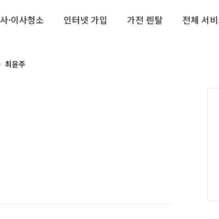
사·이사청소
인터넷 가입
가전 렌탈
전체 서비
최윤주