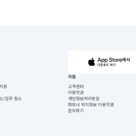
63-14-5-00019 |
지원
보) |
지원
고객센터
빌딩) B동 5층
이용약관
 미소
소/입주 청소
개인정보처리방침
 아닙니다.
파트너 위치정보 이용약관
게 있습니다.
문의하기