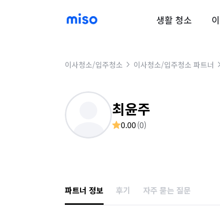
생활 청소
이
이사청소/입주청소
이사청소/입주청소 파트너
최윤주
0.00
(
0
)
파트너 정보
후기
자주 묻는 질문