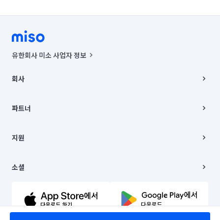
유한회사 미소 사업자 정보
사업자등록번호 : 291-87-00271 | 인허가번호 : 2016-3220163-14-5-
00019 |
회사
통신판매신고번호 : 2024-서울종로-1400(공정거래위원회 정보) |
대표이사 : CHING VICTOR COLUMBIA RHEE
회사소개
주소 | 본사: 서울특별시 종로구 율곡로 6(중학동, 트윈트리빌딩) B동 5층
채용
파트너
컨택센터 : 서울특별시 종로구 수송동 율곡로 24, 7층, 8층 미소
블로그
유한회사 미소는 통신판매중개자이며, 통신판매의 당사자가 아닙니다.
파트너 지원
상품, 상품정보, 거래에 관한 의무와 책임은 거래당사자에게 있습니다.
이사
지원
언론 보도 관련 문의:
contact@getmiso.com
이사 청소/입주 청소
대표번호: 1577-8808
고객센터
© 유한회사 미소. Miso, Inc. All Rights Reserved.
이용약관
소셜
개인정보처리방침
파트너 위치정보 이용약관
링크드인
문의하기
유튜브