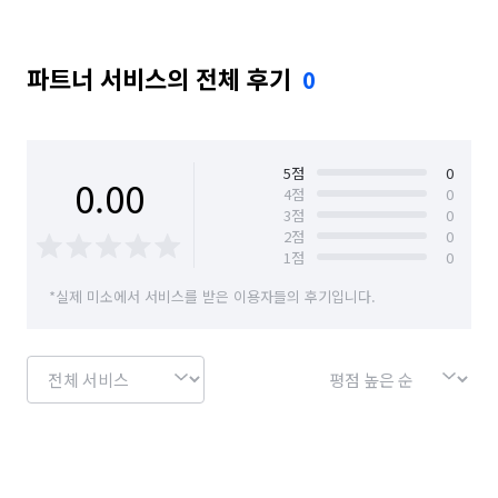
파트너 서비스의 전체 후기
0
5
점
0
0.00
4
점
0
3
점
0
2
점
0
1
점
0
*실제 미소에서 서비스를 받은 이용자들의 후기입니다.