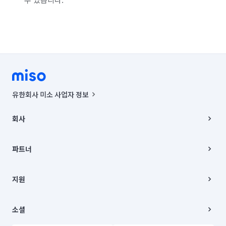
유한회사 미소 사업자 정보
사업자등록번호 : 291-87-00271 | 인허가번호 : 2016-3220163-14-5-
00019 |
회사
통신판매신고번호 : 2024-서울종로-1400(공정거래위원회 정보) |
대표이사 : CHING VICTOR COLUMBIA RHEE
회사소개
주소 | 본사: 서울특별시 종로구 율곡로 6(중학동, 트윈트리빌딩) B동 5층
채용
파트너
컨택센터 : 서울특별시 종로구 수송동 율곡로 24, 7층, 8층 미소
블로그
유한회사 미소는 통신판매중개자이며, 통신판매의 당사자가 아닙니다.
파트너 지원
상품, 상품정보, 거래에 관한 의무와 책임은 거래당사자에게 있습니다.
이사
지원
언론 보도 관련 문의:
contact@getmiso.com
이사 청소/입주 청소
대표번호: 1577-8808
고객센터
© 유한회사 미소. Miso, Inc. All Rights Reserved.
이용약관
소셜
개인정보처리방침