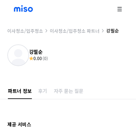
강필순
이사청소/입주청소
이사청소/입주청소 파트너
강필순
0.00
(
0
)
파트너 정보
후기
자주 묻는 질문
제공 서비스