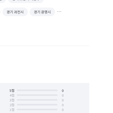
경기 과천시
경기 광명시
경기 김포시
경기 남양주시
 성남시 수정구
경기 성남시 중원구
경기 수원시 장안구
경기 수원시 팔달구
안산시 상록구
경기 안성시
경기 양주시
경기 양평군
경기 용인시 기흥구
5
점
0
4
점
0
3
점
0
경기 의왕시
경기 의정부시
2
점
0
1
점
0