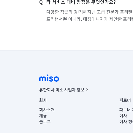
타 서비스 대비 장점은 무엇인가요?
다양한 직군의 경력을 지닌 고급 전문가 프리랜
프리랜서뿐 아니라, 매칭매니저가 제안한 프리
유한회사 미소 사업자 정보
사업자등록번호 : 291-87-00271 | 인허가번호 : 2016-32201
회사
파트너
통신판매신고번호 : 2024-서울종로-1400(공정거래위원회 정
대표이사 : CHING VICTOR COLUMBIA RHEE
회사소개
파트너 
주소 | 본사: 서울특별시 종로구 율곡로 6(중학동, 트윈트리
채용
이사
컨택센터 : 서울특별시 종로구 수송동 율곡로 24, 7층, 8층
블로그
이사 청
유한회사 미소는 통신판매중개자이며, 통신판매의 당사자가
상품, 상품정보, 거래에 관한 의무와 책임은 거래당사자에