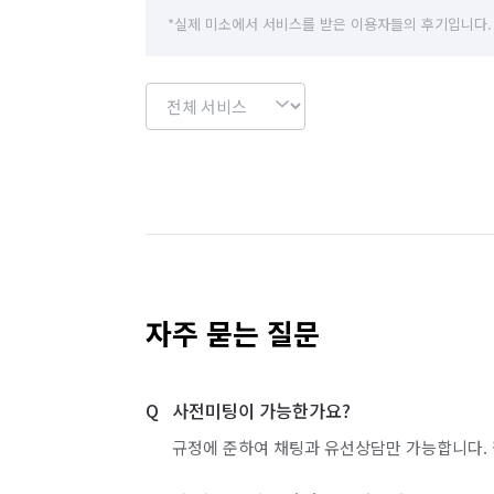
경기 이천시
경기 파주시
경기 평택시
*실제 미소에서 서비스를 받은 이용자들의 후기입니다.
경기 화성시
서울 강남구
서울 강동구
서울 관악구
서울 광진구
서울 구로구
서울 도봉구
서울 동대문구
서울 동작구
서울 서초구
서울 성동구
서울 성북구
서울 영등포구
서울 용산구
서울 은평구
자주 묻는 질문
서울 중랑구
경기 화성시 동탄구
경기 
사전미팅이 가능한가요?
경기 화성시 병점구
규정에 준하여 채팅과 유선상담만 가능합니다. 