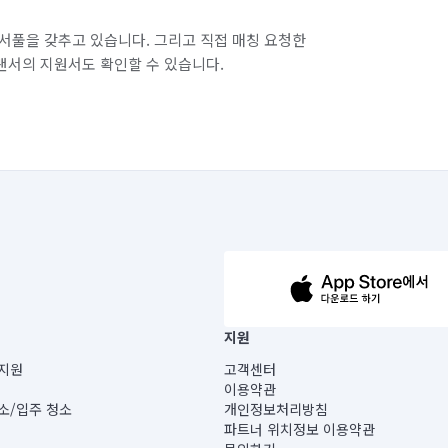
서풀을 갖추고 있습니다. 그리고 직접 매칭 요청한
랜서의 지원서도 확인할 수 있습니다.
63-14-5-00019 |
지원
보) |
지원
고객센터
빌딩) B동 5층
이용약관
 미소
소/입주 청소
개인정보처리방침
 아닙니다.
파트너 위치정보 이용약관
게 있습니다.