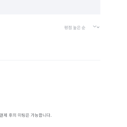
경기 포천시
경기 하남시
서울 강북구
서울 강서구
서울 금천구
서울 노원구
서울 마포구
서울 서대문구
서울 송파구
서울 양천구
서울 종로구
서울 중구
화성시 효행구
경기 화성시 만세구
결제 후의 미팅은 가능합니다.