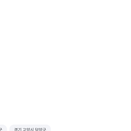
군
경기 고양시 덕양구