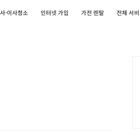
사·이사청소
인터넷 가입
가전 렌탈
전체 서비