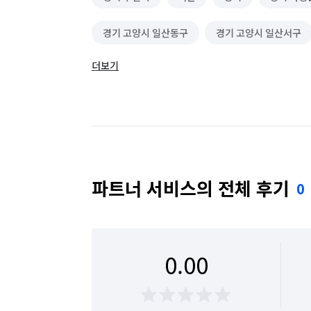
경기 고양시 일산동구
경기 고양시 일산서구
더보기
경기 광주시
경기 구리시
경기 군포시
경기 동두천시
경기 성남시 분당구
경기
경기 수원시 권선구
경기 수원시 영통구
경기 시흥시
경기 안산시 단원구
경기 
파트너 서비스의 전체 후기
0
경기 안양시 동안구
경기 안양시 만안구
경기 여주시
경기 연천군
경기 오산시
0.00
경기 용인시 수지구
경기 용인시 처인구