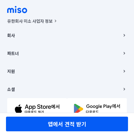
유한회사 미소 사업자 정보
사업자등록번호 : 291-87-00271 | 인허가번호 : 2016-3220163-14-5-
00019 |
회사
통신판매신고번호 : 2024-서울종로-1400(공정거래위원회 정보) |
대표이사 : CHING VICTOR COLUMBIA RHEE
회사소개
주소 | 본사: 서울특별시 종로구 율곡로 6(중학동, 트윈트리빌딩) B동 5층
채용
파트너
컨택센터 : 서울특별시 종로구 수송동 율곡로 24, 7층, 8층 미소
블로그
유한회사 미소는 통신판매중개자이며, 통신판매의 당사자가 아닙니다.
파트너 지원
상품, 상품정보, 거래에 관한 의무와 책임은 거래당사자에게 있습니다.
이사
지원
언론 보도 관련 문의:
contact@getmiso.com
이사 청소/입주 청소
대표번호: 1577-8808
고객센터
© 유한회사 미소. Miso, Inc. All Rights Reserved.
이용약관
소셜
개인정보처리방침
파트너 위치정보 이용약관
링크드인
문의하기
유튜브
앱에서 견적 받기