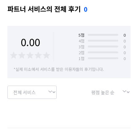
파트너 서비스의 전체 후기
0
5
점
0
0.00
4
점
0
3
점
0
2
점
0
1
점
0
*실제 미소에서 서비스를 받은 이용자들의 후기입니다.