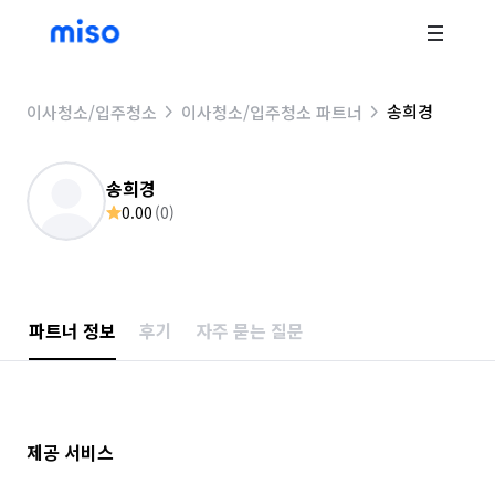
송희경
이사청소/입주청소
이사청소/입주청소 파트너
송희경
0.00
(
0
)
파트너 정보
후기
자주 묻는 질문
제공 서비스