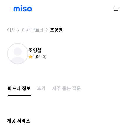
조영철
이사
이사 파트너
조영철
0.00
(
0
)
파트너 정보
후기
자주 묻는 질문
제공 서비스