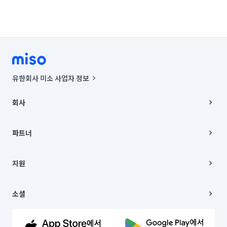
유한회사 미소 사업자 정보
사업자등록번호 : 291-87-00271 | 인허가번호 : 2016-3220163-14-5-
00019 |
회사
통신판매신고번호 : 2024-서울종로-1400(공정거래위원회 정보) |
대표이사 : CHING VICTOR COLUMBIA RHEE
회사소개
주소 | 본사: 서울특별시 종로구 율곡로 6(중학동, 트윈트리빌딩) B동 5층
채용
파트너
컨택센터 : 서울특별시 종로구 수송동 율곡로 24, 7층, 8층 미소
블로그
유한회사 미소는 통신판매중개자이며, 통신판매의 당사자가 아닙니다.
파트너 지원
상품, 상품정보, 거래에 관한 의무와 책임은 거래당사자에게 있습니다.
이사
지원
언론 보도 관련 문의:
contact@getmiso.com
이사 청소/입주 청소
대표번호: 1577-8808
고객센터
© 유한회사 미소. Miso, Inc. All Rights Reserved.
이용약관
소셜
개인정보처리방침
파트너 위치정보 이용약관
링크드인
문의하기
유튜브