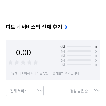
파트너 서비스의 전체 후기
0
5
점
0
0.00
4
점
0
3
점
0
2
점
0
1
점
0
*실제 미소에서 서비스를 받은 이용자들의 후기입니다.