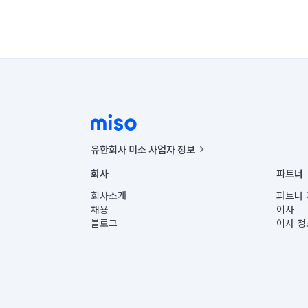
유한회사 미소 사업자 정보
사업자등록번호 : 291-87-00271 | 인허가번호 : 2016-32201
회사
파트너
통신판매신고번호 : 2024-서울종로-1400(공정거래위원회 정
대표이사 : CHING VICTOR COLUMBIA RHEE
회사소개
파트너 
주소 | 본사: 서울특별시 종로구 율곡로 6(중학동, 트윈트리
채용
이사
컨택센터 : 서울특별시 종로구 수송동 율곡로 24, 7층, 8층
블로그
이사 청
유한회사 미소는 통신판매중개자이며, 통신판매의 당사자가
상품, 상품정보, 거래에 관한 의무와 책임은 거래당사자에
언론 보도 관련 문의:
contact@getmiso.com
대표번호: 1577-8808
© 유한회사 미소. Miso, Inc. All Rights Reserved.