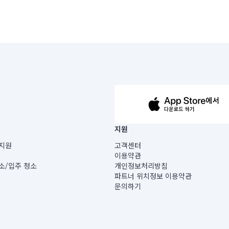
63-14-5-00019 |
지원
보) |
지원
고객센터
빌딩) B동 5층
이용약관
 미소
소/입주 청소
개인정보처리방침
 아닙니다.
파트너 위치정보 이용약관
게 있습니다.
문의하기