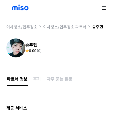
송주현
이사청소/입주청소
이사청소/입주청소 파트너
송주현
0.00
(
0
)
파트너 정보
후기
자주 묻는 질문
제공 서비스