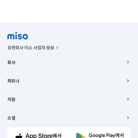
유한회사 미소 사업자 정보
사업자등록번호 : 291-87-00271 | 인허가번호 : 2016-3220163-14-5-
00019 |
회사
통신판매신고번호 : 2024-서울종로-1400(공정거래위원회 정보) |
대표이사 : CHING VICTOR COLUMBIA RHEE
회사소개
주소 | 본사: 서울특별시 종로구 율곡로 6(중학동, 트윈트리빌딩) B동 5층
채용
파트너
컨택센터 : 서울특별시 종로구 수송동 율곡로 24, 7층, 8층 미소
블로그
유한회사 미소는 통신판매중개자이며, 통신판매의 당사자가 아닙니다.
파트너 지원
상품, 상품정보, 거래에 관한 의무와 책임은 거래당사자에게 있습니다.
이사
지원
언론 보도 관련 문의:
contact@getmiso.com
이사 청소/입주 청소
대표번호: 1577-8808
고객센터
© 유한회사 미소. Miso, Inc. All Rights Reserved.
이용약관
소셜
개인정보처리방침
파트너 위치정보 이용약관
링크드인
문의하기
유튜브