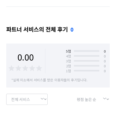
파트너 서비스의 전체 후기
0
5
점
0
0.00
4
점
0
3
점
0
2
점
0
1
점
0
*실제 미소에서 서비스를 받은 이용자들의 후기입니다.