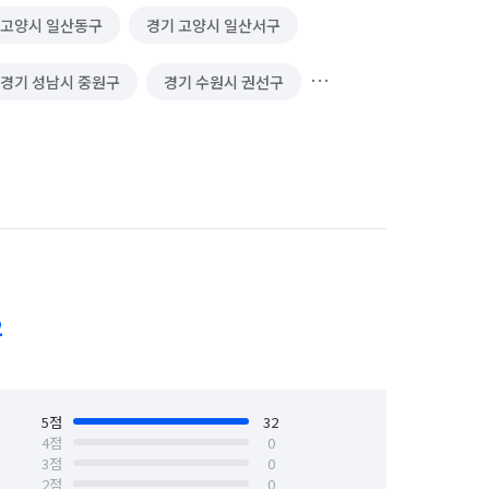
 고양시 일산동구
경기 고양시 일산서구
경기 성남시 중원구
경기 수원시 권선구
경기 수원시 팔달구
경기 안양시 동안구
오산시
경기 파주시
경기 평택시
인천 남구
인천 남동구
인천 동구
인천 옹진군
인천 중구
2
경기 화성시 만세구
경기 화성시 병점구
5
점
32
4
점
0
3
점
0
2
점
0