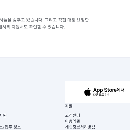
서풀을 갖추고 있습니다. 그리고 직접 매칭 요청한
랜서의 지원서도 확인할 수 있습니다.
63-14-5-00019 |
지원
보) |
지원
고객센터
빌딩) B동 5층
이용약관
 미소
소/입주 청소
개인정보처리방침