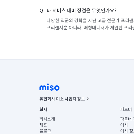
타 서비스 대비 장점은 무엇인가요?
다양한 직군의 경력을 지닌 고급 전문가 프리랜
프리랜서뿐 아니라, 매칭매니저가 제안한 프리
유한회사 미소 사업자 정보
사업자등록번호 : 291-87-00271 | 인허가번호 : 2016-32201
회사
파트너
통신판매신고번호 : 2024-서울종로-1400(공정거래위원회 정
대표이사 : CHING VICTOR COLUMBIA RHEE
회사소개
파트너 
주소 | 본사: 서울특별시 종로구 율곡로 6(중학동, 트윈트리
채용
이사
컨택센터 : 서울특별시 종로구 수송동 율곡로 24, 7층, 8층
블로그
이사 청