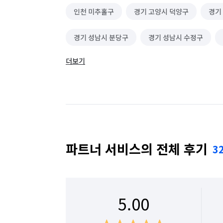
인천 미추홀구
경기 고양시 덕양구
경기
경기 성남시 분당구
경기 성남시 수정구
더보기
경기 수원시 영통구
경기 수원시 장안구
경기 안양시 만안구
경기 양주시
경기 
경기 화성시
인천 강화군
인천 계양구
인천 부평구
인천 서구
인천 연수구
파트너 서비스의 전체 후기
3
경기 화성시 동탄구
경기 화성시 효행구
5.00