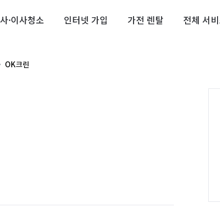
사·이사청소
인터넷 가입
가전 렌탈
전체 서비
OK크린