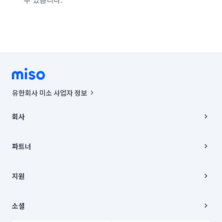
유한회사 미소 사업자 정보
사업자등록번호 : 291-87-00271 | 인허가번호 : 2016-3220163-14-5-
00019 |
회사
통신판매신고번호 : 2024-서울종로-1400(공정거래위원회 정보) |
대표이사 : CHING VICTOR COLUMBIA RHEE
회사소개
주소 | 본사: 서울특별시 종로구 율곡로 6(중학동, 트윈트리빌딩) B동 5층
채용
파트너
컨택센터 : 서울특별시 종로구 수송동 율곡로 24, 7층, 8층 미소
블로그
유한회사 미소는 통신판매중개자이며, 통신판매의 당사자가 아닙니다.
파트너 지원
상품, 상품정보, 거래에 관한 의무와 책임은 거래당사자에게 있습니다.
이사
지원
언론 보도 관련 문의:
contact@getmiso.com
이사 청소/입주 청소
대표번호: 1577-8808
고객센터
© 유한회사 미소. Miso, Inc. All Rights Reserved.
이용약관
소셜
개인정보처리방침