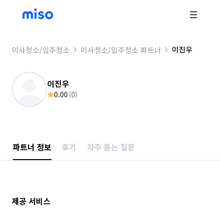
이진우
이사청소/입주청소
이사청소/입주청소 파트너
이진우
0.00
(
0
)
파트너 정보
후기
자주 묻는 질문
제공 서비스