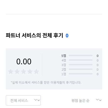
파트너 서비스의 전체 후기
0
5
점
0
0.00
4
점
0
3
점
0
2
점
0
1
점
0
*실제 미소에서 서비스를 받은 이용자들의 후기입니다.