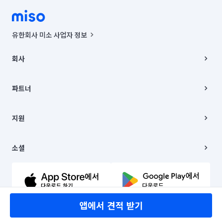
유한회사 미소 사업자 정보
사업자등록번호 : 291-87-00271 | 인허가번호 : 2016-3220163-14-5-
00019 |
회사
통신판매신고번호 : 2024-서울종로-1400(공정거래위원회 정보) |
대표이사 : CHING VICTOR COLUMBIA RHEE
회사소개
주소 | 본사: 서울특별시 종로구 율곡로 6(중학동, 트윈트리빌딩) B동 5층
채용
파트너
컨택센터 : 서울특별시 종로구 수송동 율곡로 24, 7층, 8층 미소
블로그
유한회사 미소는 통신판매중개자이며, 통신판매의 당사자가 아닙니다.
파트너 지원
상품, 상품정보, 거래에 관한 의무와 책임은 거래당사자에게 있습니다.
이사
지원
언론 보도 관련 문의:
contact@getmiso.com
이사 청소/입주 청소
대표번호: 1577-8808
고객센터
© 유한회사 미소. Miso, Inc. All Rights Reserved.
이용약관
소셜
개인정보처리방침
파트너 위치정보 이용약관
링크드인
문의하기
유튜브
앱에서 견적 받기