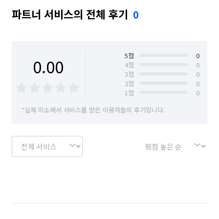
파트너 서비스의 전체 후기
0
5
점
0
0.00
4
점
0
3
점
0
2
점
0
1
점
0
*실제 미소에서 서비스를 받은 이용자들의 후기입니다.