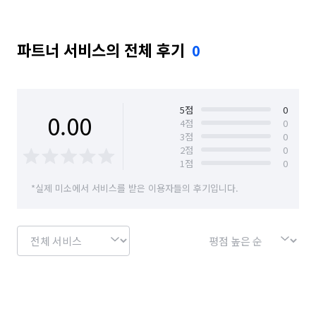
파트너 서비스의 전체 후기
0
5
점
0
0.00
4
점
0
3
점
0
2
점
0
1
점
0
*실제 미소에서 서비스를 받은 이용자들의 후기입니다.