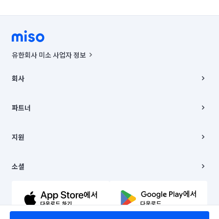
유한회사 미소 사업자 정보
사업자등록번호 : 291-87-00271 | 인허가번호 : 2016-3220163-14-5-
00019 |
회사
통신판매신고번호 : 2024-서울종로-1400(공정거래위원회 정보) |
대표이사 : CHING VICTOR COLUMBIA RHEE
회사소개
주소 | 본사: 서울특별시 종로구 율곡로 6(중학동, 트윈트리빌딩) B동 5층
채용
파트너
컨택센터 : 서울특별시 종로구 수송동 율곡로 24, 7층, 8층 미소
블로그
유한회사 미소는 통신판매중개자이며, 통신판매의 당사자가 아닙니다.
파트너 지원
상품, 상품정보, 거래에 관한 의무와 책임은 거래당사자에게 있습니다.
이사
지원
언론 보도 관련 문의:
contact@getmiso.com
이사 청소/입주 청소
대표번호: 1577-8808
고객센터
© 유한회사 미소. Miso, Inc. All Rights Reserved.
이용약관
소셜
개인정보처리방침
파트너 위치정보 이용약관
링크드인
문의하기
유튜브