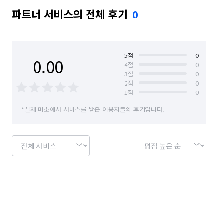
파트너 서비스의 전체 후기
0
5
점
0
0.00
4
점
0
3
점
0
2
점
0
1
점
0
*실제 미소에서 서비스를 받은 이용자들의 후기입니다.