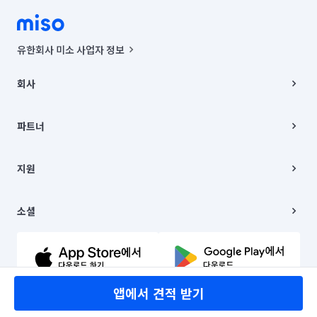
유한회사 미소 사업자 정보
사업자등록번호 : 291-87-00271 | 인허가번호 : 2016-3220163-14-5-
00019 |
회사
통신판매신고번호 : 2024-서울종로-1400(공정거래위원회 정보) |
대표이사 : CHING VICTOR COLUMBIA RHEE
회사소개
주소 | 본사: 서울특별시 종로구 율곡로 6(중학동, 트윈트리빌딩) B동 5층
채용
파트너
컨택센터 : 서울특별시 종로구 수송동 율곡로 24, 7층, 8층 미소
블로그
유한회사 미소는 통신판매중개자이며, 통신판매의 당사자가 아닙니다.
파트너 지원
상품, 상품정보, 거래에 관한 의무와 책임은 거래당사자에게 있습니다.
이사
지원
언론 보도 관련 문의:
contact@getmiso.com
이사 청소/입주 청소
대표번호: 1577-8808
고객센터
© 유한회사 미소. Miso, Inc. All Rights Reserved.
이용약관
소셜
개인정보처리방침
파트너 위치정보 이용약관
링크드인
문의하기
유튜브
앱에서 견적 받기