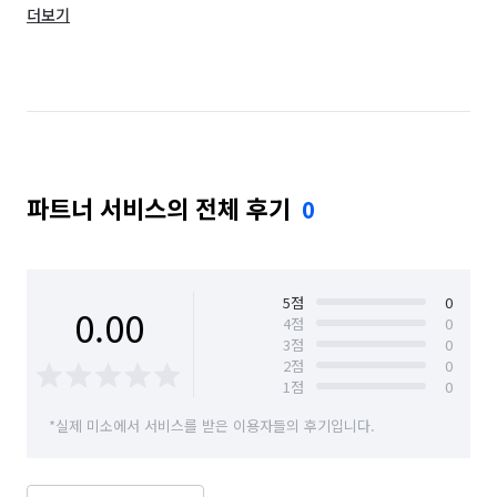
더보기
강원 양양군
강원 영월군
강원 원주시
강원 인제군
강원 정선군
강원 철원군
강원 춘천시
강원 태백시
강원 평창군
강원 홍천군
강원 화천군
강원 횡성군
파트너 서비스의 전체 후기
0
경기 가평군
경기 고양시 덕양구
경기 고양시 일산동구
경기 고양시 일산서구
경기 과천시
경기 광명시
경기 광주시
5
점
0
0.00
4
점
0
3
점
0
경기 구리시
경기 군포시
경기 김포시
2
점
0
1
점
0
경기 남양주시
경기 동두천시
경기 성남시 분당구
*실제 미소에서 서비스를 받은 이용자들의 후기입니다.
경기 성남시 수정구
경기 성남시 중원구
경기 수원시 권선구
경기 수원시 영통구