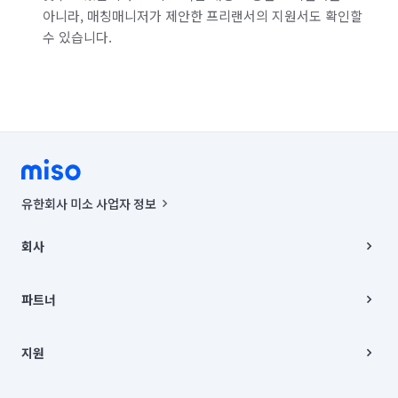
경남 거창군
경남 고성군
경남 김해시
아니라, 매칭매니저가 제안한 프리랜서의 지원서도 확인할
수 있습니다.
경남 남해군
경남 밀양시
경남 사천시
경남 산청군
경남 양산시
경남 의령군
경남 진주시
경남 창녕군
경남 창원시 마산합포구
경남 창원시 마산회원구
경남 창원시 성산구
경남 창원시 의창구
경남 창원시 진해구
유한회사 미소 사업자 정보
경남 통영시
경남 하동군
경남 함안군
사업자등록번호 : 291-87-00271 | 인허가번호 : 2016-3220163-14-5-
00019 |
회사
통신판매신고번호 : 2024-서울종로-1400(공정거래위원회 정보) |
경남 함양군
경남 합천군
경북 경산시
대표이사 : CHING VICTOR COLUMBIA RHEE
회사소개
주소 | 본사: 서울특별시 종로구 율곡로 6(중학동, 트윈트리빌딩) B동 5층
채용
파트너
경북 경주시
경북 고령군
경북 구미시
컨택센터 : 서울특별시 종로구 수송동 율곡로 24, 7층, 8층 미소
블로그
유한회사 미소는 통신판매중개자이며, 통신판매의 당사자가 아닙니다.
파트너 지원
경북 군위군
경북 김천시
경북 문경시
상품, 상품정보, 거래에 관한 의무와 책임은 거래당사자에게 있습니다.
이사
지원
언론 보도 관련 문의:
contact@getmiso.com
이사 청소/입주 청소
경북 봉화군
경북 상주시
경북 성주군
대표번호: 1577-8808
고객센터
© 유한회사 미소. Miso, Inc. All Rights Reserved.