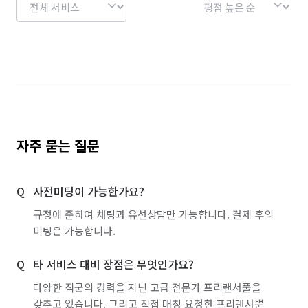
경기 수원시 장안구
경기 수원시 팔달구
경기 시흥시
경기 안산시 단원구
경기 안산시 상록구
경기 안성시
경기 안양시 동안구
경기 안양시 만안구
경기 양주시
경기 양평군
경기 여주시
자주 묻는 질문
경기 연천군
경기 오산시
경기 용인시 기흥구
사전미팅이 가능한가요?
경기 용인시 수지구
경기 용인시 처인구
규정에 준하여 채팅과 유선상담만 가능합니다. 결제 후의
경기 의왕시
경기 의정부시
경기 이천시
미팅은 가능합니다.
경기 파주시
경기 평택시
경기 포천시
타 서비스 대비 장점은 무엇인가요?
경기 하남시
경기 화성시
경남 거제시
다양한 직군의 경력을 지닌 고급 전문가 프리랜서풀을
갖추고 있습니다. 그리고 직접 매칭 요청한 프리랜서뿐