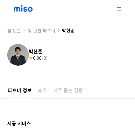
박현준
짐 보관
짐 보관 파트너
박현준
0.00
(
0
)
파트너 정보
후기
자주 묻는 질문
제공 서비스