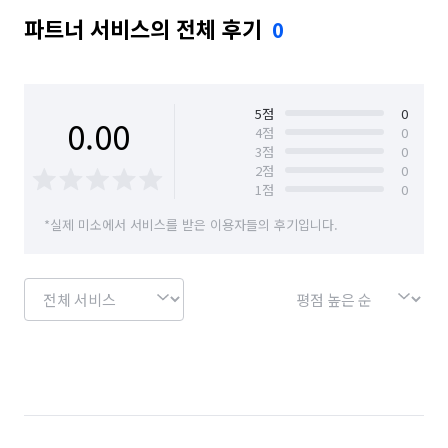
파트너 서비스의 전체 후기
0
5
점
0
0.00
4
점
0
3
점
0
2
점
0
1
점
0
*실제 미소에서 서비스를 받은 이용자들의 후기입니다.