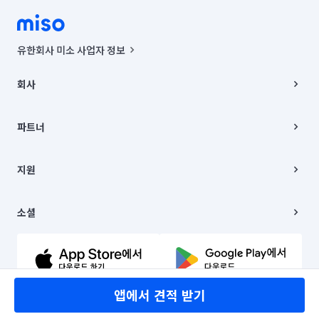
유한회사 미소 사업자 정보
사업자등록번호 : 291-87-00271 | 인허가번호 : 2016-3220163-14-5-
00019 |
회사
통신판매신고번호 : 2024-서울종로-1400(공정거래위원회 정보) |
대표이사 : CHING VICTOR COLUMBIA RHEE
회사소개
주소 | 본사: 서울특별시 종로구 율곡로 6(중학동, 트윈트리빌딩) B동 5층
채용
파트너
컨택센터 : 서울특별시 종로구 수송동 율곡로 24, 7층, 8층 미소
블로그
유한회사 미소는 통신판매중개자이며, 통신판매의 당사자가 아닙니다.
파트너 지원
상품, 상품정보, 거래에 관한 의무와 책임은 거래당사자에게 있습니다.
이사
지원
언론 보도 관련 문의:
contact@getmiso.com
이사 청소/입주 청소
대표번호: 1577-8808
고객센터
© 유한회사 미소. Miso, Inc. All Rights Reserved.
이용약관
소셜
개인정보처리방침
파트너 위치정보 이용약관
링크드인
문의하기
유튜브
앱에서 견적 받기