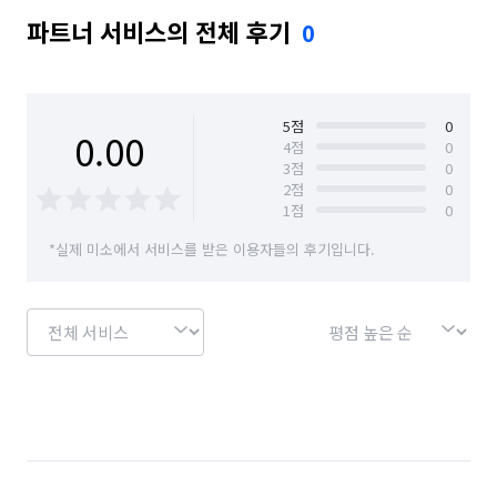
파트너 서비스의 전체 후기
0
5
점
0
0.00
4
점
0
3
점
0
2
점
0
1
점
0
*실제 미소에서 서비스를 받은 이용자들의 후기입니다.