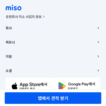
유한회사 미소 사업자 정보
사업자등록번호 : 291-87-00271 | 인허가번호 : 2016-3220163-14-5-
00019 |
회사
통신판매신고번호 : 2024-서울종로-1400(공정거래위원회 정보) |
대표이사 : CHING VICTOR COLUMBIA RHEE
회사소개
주소 | 본사: 서울특별시 종로구 율곡로 6(중학동, 트윈트리빌딩) B동 5층
채용
파트너
컨택센터 : 서울특별시 종로구 수송동 율곡로 24, 7층, 8층 미소
블로그
유한회사 미소는 통신판매중개자이며, 통신판매의 당사자가 아닙니다.
파트너 지원
상품, 상품정보, 거래에 관한 의무와 책임은 거래당사자에게 있습니다.
이사
지원
언론 보도 관련 문의:
contact@getmiso.com
이사 청소/입주 청소
대표번호: 1577-8808
고객센터
© 유한회사 미소. Miso, Inc. All Rights Reserved.
이용약관
소셜
개인정보처리방침
파트너 위치정보 이용약관
링크드인
문의하기
유튜브
앱에서 견적 받기