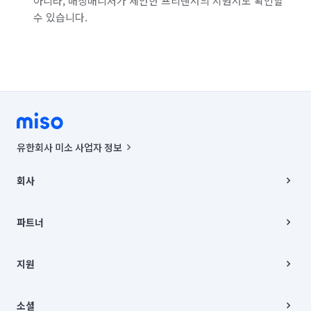
아니라, 매칭매니저가 제안한 프리랜서의 지원서도 확인할
수 있습니다.
유한회사 미소 사업자 정보
사업자등록번호 : 291-87-00271 | 인허가번호 : 2016-3220163-14-5-
00019 |
회사
통신판매신고번호 : 2024-서울종로-1400(공정거래위원회 정보) |
대표이사 : CHING VICTOR COLUMBIA RHEE
회사소개
주소 | 본사: 서울특별시 종로구 율곡로 6(중학동, 트윈트리빌딩) B동 5층
채용
파트너
컨택센터 : 서울특별시 종로구 수송동 율곡로 24, 7층, 8층 미소
블로그
유한회사 미소는 통신판매중개자이며, 통신판매의 당사자가 아닙니다.
파트너 지원
상품, 상품정보, 거래에 관한 의무와 책임은 거래당사자에게 있습니다.
이사
지원
언론 보도 관련 문의:
contact@getmiso.com
이사 청소/입주 청소
대표번호: 1577-8808
고객센터
© 유한회사 미소. Miso, Inc. All Rights Reserved.
이용약관
소셜