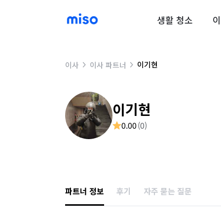
생활 청소
이
이기현
이사
이사 파트너
이기현
0.00
(
0
)
파트너 정보
후기
자주 묻는 질문