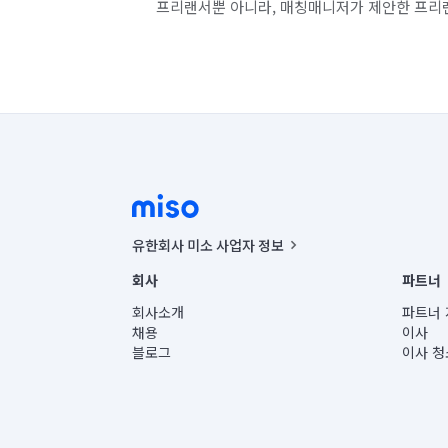
프리랜서뿐 아니라, 매칭매니저가 제안한 프리
유한회사 미소 사업자 정보
사업자등록번호 : 291-87-00271 | 인허가번호 : 2016-32201
회사
파트너
통신판매신고번호 : 2024-서울종로-1400(공정거래위원회 정
대표이사 : CHING VICTOR COLUMBIA RHEE
회사소개
파트너 
주소 | 본사: 서울특별시 종로구 율곡로 6(중학동, 트윈트리
채용
이사
컨택센터 : 서울특별시 종로구 수송동 율곡로 24, 7층, 8층
블로그
이사 청
유한회사 미소는 통신판매중개자이며, 통신판매의 당사자가
상품, 상품정보, 거래에 관한 의무와 책임은 거래당사자에
언론 보도 관련 문의:
contact@getmiso.com
대표번호: 1577-8808
© 유한회사 미소. Miso, Inc. All Rights Reserved.