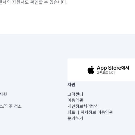
랜서의 지원서도 확인할 수 있습니다.
63-14-5-00019 |
지원
보) |
지원
고객센터
빌딩) B동 5층
이용약관
 미소
소/입주 청소
개인정보처리방침
 아닙니다.
파트너 위치정보 이용약관
게 있습니다.
문의하기