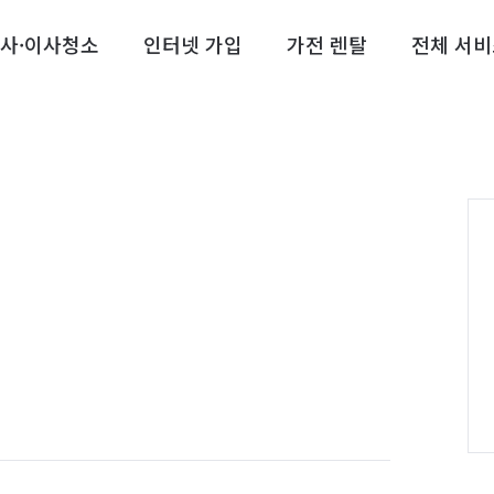
사·이사청소
인터넷 가입
가전 렌탈
전체 서비