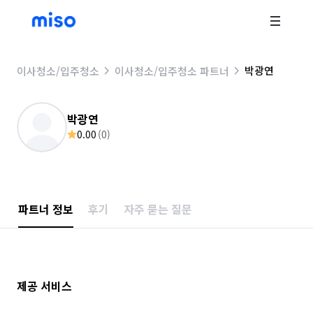
박광연
이사청소/입주청소
이사청소/입주청소 파트너
박광연
0.00
(
0
)
파트너 정보
후기
자주 묻는 질문
제공 서비스