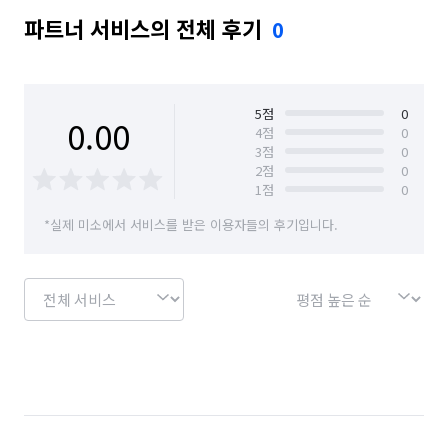
파트너 서비스의 전체 후기
0
5
점
0
0.00
4
점
0
3
점
0
2
점
0
1
점
0
*실제 미소에서 서비스를 받은 이용자들의 후기입니다.