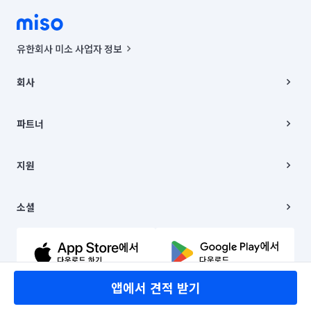
유한회사 미소 사업자 정보
사업자등록번호 : 291-87-00271 | 인허가번호 : 2016-3220163-14-5-
00019 |
회사
통신판매신고번호 : 2024-서울종로-1400(공정거래위원회 정보) |
대표이사 : CHING VICTOR COLUMBIA RHEE
회사소개
주소 | 본사: 서울특별시 종로구 율곡로 6(중학동, 트윈트리빌딩) B동 5층
채용
파트너
컨택센터 : 서울특별시 종로구 수송동 율곡로 24, 7층, 8층 미소
블로그
유한회사 미소는 통신판매중개자이며, 통신판매의 당사자가 아닙니다.
파트너 지원
상품, 상품정보, 거래에 관한 의무와 책임은 거래당사자에게 있습니다.
이사
지원
언론 보도 관련 문의:
contact@getmiso.com
이사 청소/입주 청소
대표번호: 1577-8808
고객센터
© 유한회사 미소. Miso, Inc. All Rights Reserved.
이용약관
소셜
개인정보처리방침
파트너 위치정보 이용약관
링크드인
문의하기
유튜브
앱에서 견적 받기