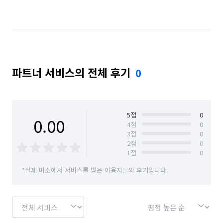
경기 안산시 상록구
경기 안성시
경기 안양시 동안구
경기 안양시 만안구
경기 오산시
경기 의왕시
경기 평택시
파트너 서비스의 전체 후기
0
경기 화성시
경기 화성시 동탄구
경기 화성시 효행구
경기 화성시 만세구
경기 화성시 병점구
5
점
0
0.00
4
점
0
3
점
0
2
점
0
1
점
0
*실제 미소에서 서비스를 받은 이용자들의 후기입니다.