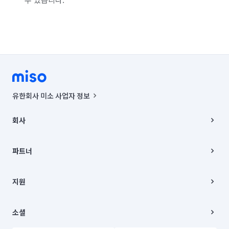
유한회사 미소 사업자 정보
사업자등록번호 : 291-87-00271 | 인허가번호 : 2016-3220163-14-5-
00019 |
회사
통신판매신고번호 : 2024-서울종로-1400(공정거래위원회 정보) |
대표이사 : CHING VICTOR COLUMBIA RHEE
회사소개
주소 | 본사: 서울특별시 종로구 율곡로 6(중학동, 트윈트리빌딩) B동 5층
채용
파트너
컨택센터 : 서울특별시 종로구 수송동 율곡로 24, 7층, 8층 미소
블로그
유한회사 미소는 통신판매중개자이며, 통신판매의 당사자가 아닙니다.
파트너 지원
상품, 상품정보, 거래에 관한 의무와 책임은 거래당사자에게 있습니다.
이사
지원
언론 보도 관련 문의:
contact@getmiso.com
이사 청소/입주 청소
대표번호: 1577-8808
고객센터
© 유한회사 미소. Miso, Inc. All Rights Reserved.
이용약관
소셜
개인정보처리방침