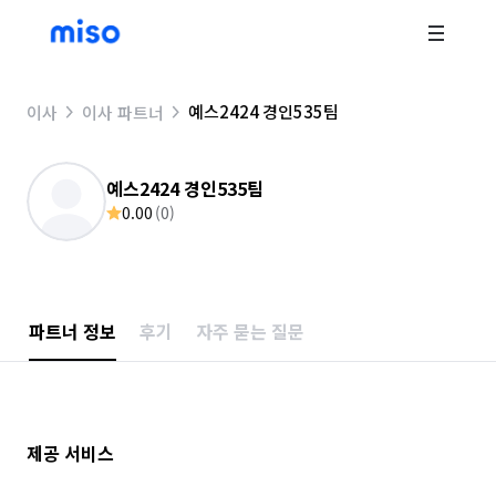
예스2424 경인535팀
이사
이사 파트너
예스2424 경인535팀
0.00
(
0
)
파트너 정보
후기
자주 묻는 질문
제공 서비스