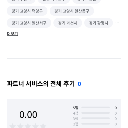
경기 고양시 덕양구
경기 고양시 일산동구
경기 고양시 일산서구
경기 과천시
경기 광명시
더보기
경기 광주시
경기 구리시
경기 군포시
경기 김포시
경기 남양주시
경기 동두천시
경기 성남시 분당구
경기 성남시 수정구
경기 성남시 중원구
경기 수원시 권선구
파트너 서비스의 전체 후기
0
경기 수원시 영통구
경기 수원시 장안구
경기 수원시 팔달구
경기 시흥시
경기 안산시 단원구
경기 안산시 상록구
5
점
0
0.00
4
점
0
3
점
0
경기 안성시
경기 안양시 동안구
2
점
0