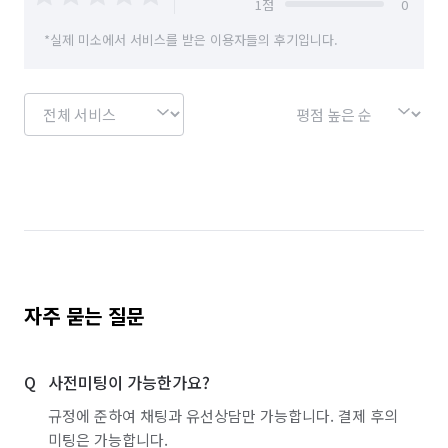
1
점
0
경기 안양시 만안구
경기 양주시
경기 양평군
*실제 미소에서 서비스를 받은 이용자들의 후기입니다.
경기 여주시
경기 연천군
경기 오산시
경기 용인시 기흥구
경기 용인시 수지구
경기 용인시 처인구
경기 의왕시
경기 의정부시
경기 이천시
경기 파주시
경기 평택시
경기 포천시
경기 하남시
경기 화성시
서울 강남구
서울 강동구
서울 강북구
서울 강서구
서울 관악구
서울 광진구
자주 묻는 질문
서울 구로구
서울 금천구
서울 노원구
사전미팅이 가능한가요?
서울 도봉구
서울 동대문구
서울 동작구
규정에 준하여 채팅과 유선상담만 가능합니다. 결제 후의
서울 마포구
서울 서대문구
서울 서초구
미팅은 가능합니다.