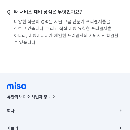
서울 성동구
서울 성북구
서울 송파구
타 서비스 대비 장점은 무엇인가요?
서울 양천구
서울 영등포구
서울 용산구
다양한 직군의 경력을 지닌 고급 전문가 프리랜서풀을
갖추고 있습니다. 그리고 직접 매칭 요청한 프리랜서뿐
서울 은평구
서울 종로구
서울 중구
아니라, 매칭매니저가 제안한 프리랜서의 지원서도 확인할
수 있습니다.
서울 중랑구
인천 강화군
인천 계양구
인천 남구
인천 남동구
인천 동구
인천 부평구
인천 서구
인천 연수구
인천 옹진군
인천 중구
경기 화성시 동탄구
경기 화성시 효행구
경기 화성시 만세구
유한회사 미소 사업자 정보
경기 화성시 병점구
사업자등록번호 : 291-87-00271 | 인허가번호 : 2016-3220163-14-5-
00019 |
회사
통신판매신고번호 : 2024-서울종로-1400(공정거래위원회 정보) |
대표이사 : CHING VICTOR COLUMBIA RHEE
회사소개
주소 | 본사: 서울특별시 종로구 율곡로 6(중학동, 트윈트리빌딩) B동 5층
채용
파트너