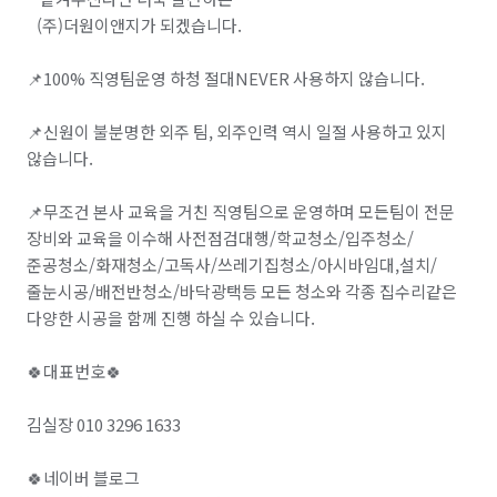
이사청소/입주청소
어닝/차양 시공
   (주)더원이앤지가 되겠습니다.

태양광발전/패널 설치
전자제품 수리
온풍기 청소
📌100% 직영팀운영 하청 절대NEVER 사용하지 않습니다. 

세탁기 설치 및 수리
업소용 주방기구 구매
📌신원이 불분명한 외주 팀, 외주인력 역시 일절 사용하고 있지 
않습니다. 

닥트 설치 및 수리
핸드드라이어 수리
가구 이동/재배치
가구 조립/설치
간단 수리/보수
📌무조건 본사 교육을 거친 직영팀으로 운영하며 모든팀이 전문 
장비와 교육을 이수해 사전점검대행/학교청소/입주청소/
데크 시공
대형천막 시공
환풍기 교체/설치
준공청소/화재청소/고독사/쓰레기집청소/아시바임대,설치/
줄눈시공/배전반청소/바닥광택등 모든 청소와 각종 집수리같은 
LED 제작
가구 청소
실외기 청소
소파 청소
다양한 시공을 함께 진행 하실 수 있습니다.

빨래건조대 설치 및 수리
나노코팅 시공
🍀대표번호🍀

바닥 청소 (왁스 코팅)
하수구 청소
옥상공사/방수
김실장 010 3296 1633

랜선 정리/설치
에어컨 설치/철거
에어컨 수리
🍀네이버 블로그

냉장고 청소 (업소용)
실내 소독
페인트 시공