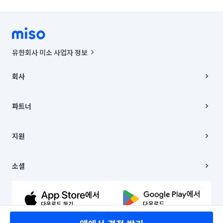
유한회사 미소 사업자 정보
사업자등록번호 : 291-87-00271 | 인허가번호 : 2016-3220163-14-5-
00019 |
회사
통신판매신고번호 : 2024-서울종로-1400(공정거래위원회 정보) |
대표이사 : CHING VICTOR COLUMBIA RHEE
회사소개
주소 | 본사: 서울특별시 종로구 율곡로 6(중학동, 트윈트리빌딩) B동 5층
채용
파트너
컨택센터 : 서울특별시 종로구 수송동 율곡로 24, 7층, 8층 미소
블로그
유한회사 미소는 통신판매중개자이며, 통신판매의 당사자가 아닙니다.
파트너 지원
상품, 상품정보, 거래에 관한 의무와 책임은 거래당사자에게 있습니다.
이사
지원
언론 보도 관련 문의:
contact@getmiso.com
이사 청소/입주 청소
대표번호: 1577-8808
고객센터
© 유한회사 미소. Miso, Inc. All Rights Reserved.
이용약관
소셜
개인정보처리방침
파트너 위치정보 이용약관
링크드인
문의하기
유튜브