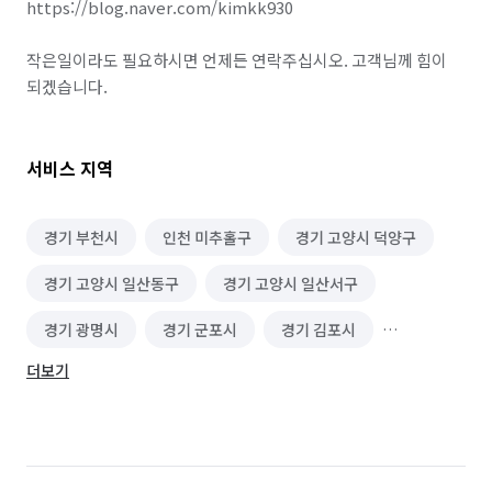
https://blog.naver.com/kimkk930 

수도 관련 설치/수리
문 설치/교체
폐기물 처리
작은일이라도 필요하시면 언제든 연락주십시오. 고객님께 힘이 
싱크대 시공
전기 배선
마루 보수
되겠습니다.
화장실 전체/부분 리모델링
악취 제거
서비스 지역
유리 제작/시공
블라인드/커튼 설치 수리
줄눈 시공
열쇠/도어락 설치 수리
몰딩 시공
경기 부천시
인천 미추홀구
경기 고양시 덕양구
가벽/파티션 인테리어
철거
보일러 설치/수리
경기 고양시 일산동구
경기 고양시 일산서구
조명 인테리어
벽걸이 TV 설치/수리
경기 광명시
경기 군포시
경기 김포시
방충망 설치/수리
카페트 시공
에폭시 바닥 시공
더보기
경기 시흥시
경기 안산시 단원구
방범창 설치/수리
상업공간 인테리어
경기 안산시 상록구
경기 의왕시
경기 화성시
온수기 설치/수리
곰팡이 제거
카페트 청소
서울 강서구
서울 관악구
서울 구로구