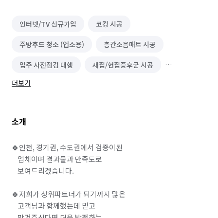
인터넷/TV 신규가입
코킹 시공
주방후드 청소 (업소용)
층간소음매트 시공
입주 사전점검 대행
새집/헌집증후군 시공
더보기
바닥재 시공(장판 외)
앙카/해먹 설치
핸드레일 설치 및 수리
집 전세/월세 구하기
소개
집 사기
유리 필름/시트 시공
화재 복구/청소
침수 복구/청소
유품정리/특수청소
단체 세탁
🍀인천, 경기권, 수도권에서 검증이된 

    업체이며 결과물과 만족도로 

건물 내부/외부 청소
물탱크/저수조 청소
    보여드리겠습니다.

주차시스템 설치(차단기/차량인식기)
🍀저희가 상위파트너가 되기까지 많은 

    고객님과 함께했는데 믿고 

전기차 충전기 설치/수리
닥트/환풍구 청소
    맡겨주신다면 더욱 발전하는 
