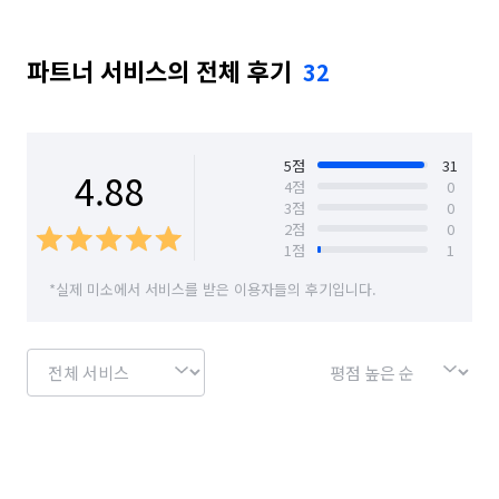
비둘기 퇴치
서울 금천구
서울 마포구
서울 양천구
파트너 서비스의 전체 후기
32
서울 영등포구
인천 강화군
인천 계양구
인천 남구
인천 남동구
인천 동구
인천 부평구
인천 서구
인천 연수구
5
점
31
4.88
4
점
0
3
점
0
인천 중구
경기 부천시 소사구
경기 부천시 원미구
2
점
0
1
점
1
경기 부천시 오정구
경기 화성시 동탄구
*실제 미소에서 서비스를 받은 이용자들의 후기입니다.
경기 화성시 효행구
경기 화성시 만세구
경기 화성시 병점구