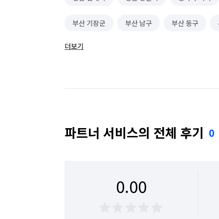
부산 기장군
부산 남구
부산 동구
더보기
부산 사상구
부산 사하구
부산 서구
부산 영도구
부산 중구
부산 해운대구
서울 서초구
서울 송파구
울산 울주군
파트너 서비스의 전체 후기
0
0.00