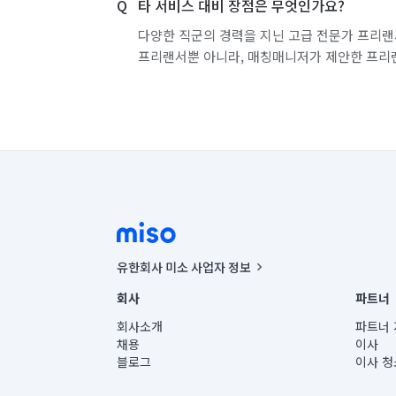
타 서비스 대비 장점은 무엇인가요?
다양한 직군의 경력을 지닌 고급 전문가 프리랜
프리랜서뿐 아니라, 매칭매니저가 제안한 프리
유한회사 미소 사업자 정보
사업자등록번호 : 291-87-00271 | 인허가번호 : 2016-32201
회사
파트너
통신판매신고번호 : 2024-서울종로-1400(공정거래위원회 정
대표이사 : CHING VICTOR COLUMBIA RHEE
회사소개
파트너 
주소 | 본사: 서울특별시 종로구 율곡로 6(중학동, 트윈트리
채용
이사
컨택센터 : 서울특별시 종로구 수송동 율곡로 24, 7층, 8층
블로그
이사 청
유한회사 미소는 통신판매중개자이며, 통신판매의 당사자가
상품, 상품정보, 거래에 관한 의무와 책임은 거래당사자에