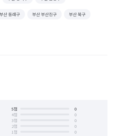
부산 동래구
부산 부산진구
부산 북구
부산 수영구
부산 연제구
서울 강남구
서울 관악구
제주 서귀포시
제주 제주시
5
점
0
4
점
0
3
점
0
2
점
0
1
점
0