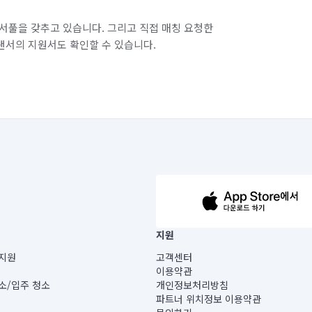
서풀을 갖추고 있습니다. 그리고 직접 매칭 요청한
랜서의 지원서도 확인할 수 있습니다.
63-14-5-00019 |
지원
보) |
지원
고객센터
빌딩) B동 5층
이용약관
 미소
소/입주 청소
개인정보처리방침
 아닙니다.
파트너 위치정보 이용약관
게 있습니다.