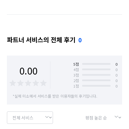
파트너 서비스의 전체 후기
0
5
점
0
0.00
4
점
0
3
점
0
2
점
0
1
점
0
*실제 미소에서 서비스를 받은 이용자들의 후기입니다.