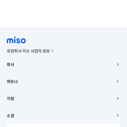
유한회사 미소 사업자 정보
사업자등록번호 : 291-87-00271 | 인허가번호 : 2016-3220163-14-5-
00019 |
회사
통신판매신고번호 : 2024-서울종로-1400(공정거래위원회 정보) |
대표이사 : CHING VICTOR COLUMBIA RHEE
회사소개
주소 | 본사: 서울특별시 종로구 율곡로 6(중학동, 트윈트리빌딩) B동 5층
채용
파트너
컨택센터 : 서울특별시 종로구 수송동 율곡로 24, 7층, 8층 미소
블로그
유한회사 미소는 통신판매중개자이며, 통신판매의 당사자가 아닙니다.
파트너 지원
상품, 상품정보, 거래에 관한 의무와 책임은 거래당사자에게 있습니다.
이사
지원
언론 보도 관련 문의:
contact@getmiso.com
이사 청소/입주 청소
대표번호: 1577-8808
고객센터
© 유한회사 미소. Miso, Inc. All Rights Reserved.
이용약관
소셜
개인정보처리방침
파트너 위치정보 이용약관
링크드인