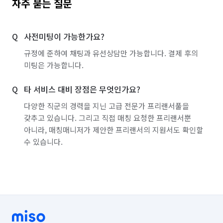
자주 묻는 질문
서울 성북구
서울 송파구
서울 양천구
사전미팅이 가능한가요?
서울 영등포구
서울 용산구
서울 은평구
규정에 준하여 채팅과 유선상담만 가능합니다. 결제 후의
서울 종로구
서울 중구
서울 중랑구
미팅은 가능합니다.
인천 강화군
인천 계양구
인천 남동구
타 서비스 대비 장점은 무엇인가요?
인천 동구
인천 부평구
인천 서구
다양한 직군의 경력을 지닌 고급 전문가 프리랜서풀을
갖추고 있습니다. 그리고 직접 매칭 요청한 프리랜서뿐
인천 연수구
인천 옹진군
인천 중구
아니라, 매칭매니저가 제안한 프리랜서의 지원서도 확인할
수 있습니다.