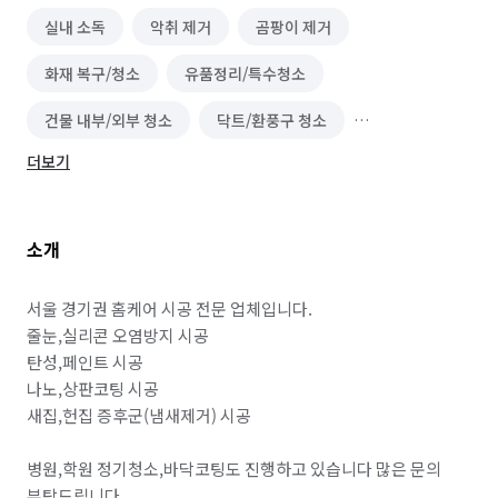
실내 소독
악취 제거
곰팡이 제거
화재 복구/청소
유품정리/특수청소
건물 내부/외부 청소
닥트/환풍구 청소
더보기
이사청소/입주청소
바닥 청소 (왁스 코팅)
소개
서울 경기권 홈케어 시공 전문 업체입니다.

줄눈,실리콘 오염방지 시공

탄성,페인트 시공

나노,상판코팅 시공

새집,헌집 증후군(냄새제거) 시공

병원,학원 정기청소,바닥코팅도 진행하고 있습니다 많은 문의 