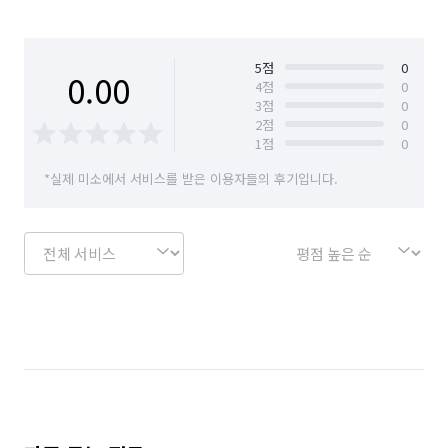
경기 안산시 단원구
경기 안산시 상록구
경기 안성시
경기 안양시 동안구
5
점
0
0.00
4
점
0
3
점
0
경기 안양시 만안구
경기 양주시
2
점
0
1
점
0
경기 용인시 기흥구
경기 용인시 수지구
*실제 미소에서 서비스를 받은 이용자들의 후기입니다.
경기 용인시 처인구
경기 의정부시
경기 파주시
경기 포천시
경기 하남시
서울 강남구
서울 강동구
서울 강북구
서울 강서구
서울 관악구
서울 광진구
서울 구로구
서울 금천구
서울 노원구
서울 도봉구
서울 동대문구
서울 동작구
서울 마포구
서울 서대문구
서울 서초구
서울 성동구