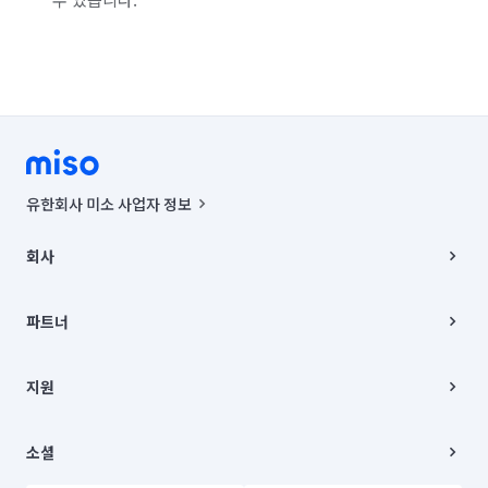
경기 화성시 동탄구
경기 화성시 효행구
경기 화성시 만세구
경기 화성시 병점구
유한회사 미소 사업자 정보
사업자등록번호 : 291-87-00271 | 인허가번호 : 2016-3220163-14-5-
00019 |
회사
통신판매신고번호 : 2024-서울종로-1400(공정거래위원회 정보) |
대표이사 : CHING VICTOR COLUMBIA RHEE
회사소개
주소 | 본사: 서울특별시 종로구 율곡로 6(중학동, 트윈트리빌딩) B동 5층
채용
파트너
컨택센터 : 서울특별시 종로구 수송동 율곡로 24, 7층, 8층 미소
블로그
유한회사 미소는 통신판매중개자이며, 통신판매의 당사자가 아닙니다.
파트너 지원
상품, 상품정보, 거래에 관한 의무와 책임은 거래당사자에게 있습니다.
이사
지원
언론 보도 관련 문의:
contact@getmiso.com
이사 청소/입주 청소
대표번호: 1577-8808
고객센터
© 유한회사 미소. Miso, Inc. All Rights Reserved.
이용약관
소셜
개인정보처리방침