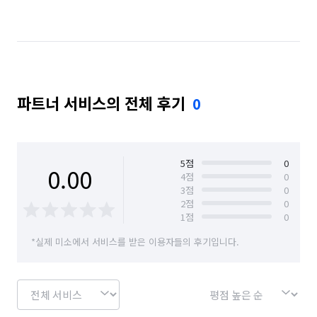
경기 남양주시
경기 동두천시
경기 성남시 분당구
경기 성남시 수정구
경기 성남시 중원구
경기 수원시 권선구
경기 수원시 영통구
파트너 서비스의 전체 후기
0
경기 수원시 장안구
경기 수원시 팔달구
경기 시흥시
경기 안산시 단원구
경기 안산시 상록구
경기 안성시
5
점
0
0.00
4
점
0
3
점
0
경기 안양시 동안구
경기 안양시 만안구
2
점
0
1
점
0
경기 양주시
경기 양평군
경기 여주시
*실제 미소에서 서비스를 받은 이용자들의 후기입니다.
경기 연천군
경기 오산시
경기 용인시 기흥구
경기 용인시 수지구
경기 용인시 처인구
경기 의왕시
경기 의정부시
경기 이천시