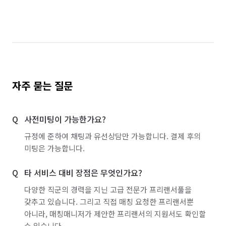
경기 파주시
경기 평택시
경기 포천시
경기 하남시
경기 화성시
서울 강남구
서울 강동구
서울 강북구
서울 강서구
서울 관악구
서울 광진구
서울 구로구
자주 묻는 질문
서울 금천구
서울 노원구
서울 도봉구
사전미팅이 가능한가요?
서울 동대문구
서울 동작구
서울 마포구
규정에 준하여 채팅과 유선상담만 가능합니다. 결제 후의
서울 서대문구
서울 서초구
서울 성동구
미팅은 가능합니다.
서울 성북구
서울 송파구
서울 양천구
타 서비스 대비 장점은 무엇인가요?
서울 영등포구
서울 용산구
서울 은평구
다양한 직군의 경력을 지닌 고급 전문가 프리랜서풀을
갖추고 있습니다. 그리고 직접 매칭 요청한 프리랜서뿐
서울 종로구
서울 중구
서울 중랑구
아니라, 매칭매니저가 제안한 프리랜서의 지원서도 확인할
수 있습니다.