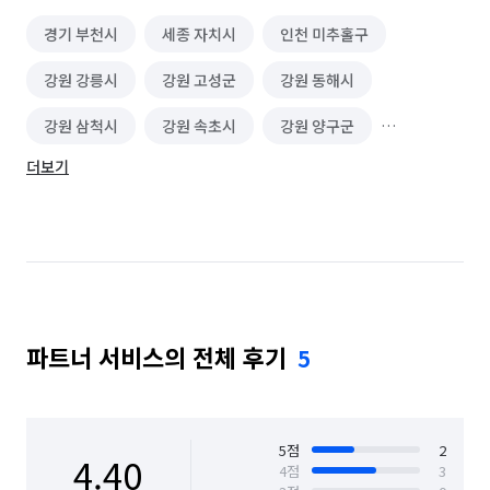
경기 부천시
세종 자치시
인천 미추홀구
강원 강릉시
강원 고성군
강원 동해시
강원 삼척시
강원 속초시
강원 양구군
더보기
강원 양양군
강원 영월군
강원 원주시
강원 인제군
강원 정선군
강원 철원군
강원 춘천시
강원 태백시
강원 평창군
강원 홍천군
강원 화천군
강원 횡성군
파트너 서비스의 전체 후기
5
경기 가평군
경기 고양시 덕양구
경기 고양시 일산동구
경기 고양시 일산서구
경기 과천시
경기 광명시
경기 광주시
5
점
2
4.40
4
점
3