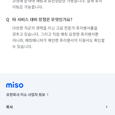
규정에 준하여 채팅과 유선상담만 가능합니다. 결제 후의
경기 의왕시
경기 의정부시
경기 이천시
미팅은 가능합니다.
경기 파주시
경기 평택시
경기 포천시
타 서비스 대비 장점은 무엇인가요?
경기 하남시
경기 화성시
대전 대덕구
다양한 직군의 경력을 지닌 고급 전문가 프리랜서풀을
갖추고 있습니다. 그리고 직접 매칭 요청한 프리랜서뿐
대전 동구
대전 서구
대전 유성구
대전 중구
아니라, 매칭매니저가 제안한 프리랜서의 지원서도 확인할
수 있습니다.
서울 강남구
서울 강동구
서울 강북구
서울 강서구
서울 관악구
서울 광진구
서울 구로구
서울 금천구
서울 노원구
서울 도봉구
서울 동대문구
서울 동작구
서울 마포구
서울 서대문구
서울 서초구
유한회사 미소 사업자 정보
서울 성동구
서울 성북구
서울 송파구
사업자등록번호 : 291-87-00271 | 인허가번호 : 2016-3220163-14-5-
00019 |
회사
통신판매신고번호 : 2024-서울종로-1400(공정거래위원회 정보) |
서울 양천구
서울 영등포구
서울 용산구