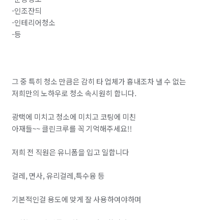
-인조잔듸

배관 청소
카페트 청소
경호(신변보호/의전/경비)
-인테리어청소

-등

입주 사전점검 대행
탄성/바이오세라믹 코트
미장 시공
나노코팅 시공
전기차 충전기 설치/수리
장애인 편의시설 설치
외벽 리모델링
그 중 특히 청소 만큼은 감히 타 업체가 흉내조차 낼 수 없는 
저희만의 노하우로 청소 속시원히 합니다.

스테인레스 제작(자전거 거치대, 국기게양대)
광택에 미치고 청소에 미치고 코팅에 미친

대문자바라 설치
핸드레일 설치 및 수리
아재들~~ 클린크루를 꼭 기억해주세요!!

가구 조립/설치
가구 청소
소파 청소
저희 전 직원은 유니폼을 입고 일합니다

간판 제작
조경 공사
인조잔디 시공
걸레, 면사, 유리걸레,특수융 등

대형천막 시공
체육시설/운동기구 설치
기본적인걸 용도에 맞게 잘 사용하여야하며

에어커튼 설치
에폭시 바닥 시공