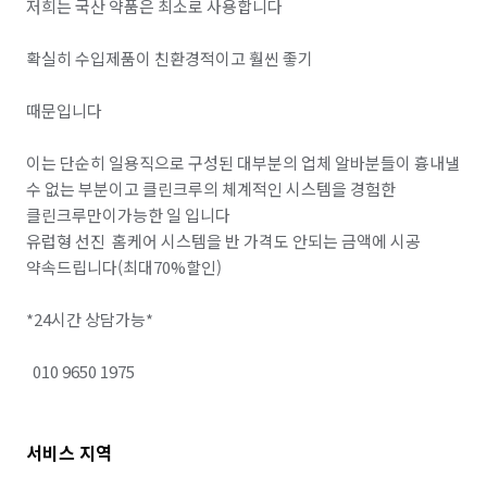
저희는 국산 약품은 최소로 사용합니다

주방 후드 교체/설치
바닥 청소 (왁스 코팅)
이사청소/입주청소
확실히 수입제품이 친환경적이고 훨씬 좋기 

때문입니다

이는 단순히 일용직으로 구성된 대부분의 업체 알바분들이 흉내낼 
수 없는 부분이고 클린크루의 체계적인 시스템을 경험한 
클린크루만이가능한 일 입니다

유럽형 선진  홈케어 시스템을 반 가격도 안되는 금액에 시공 
약속드립니다(최대70%할인)

*24시간 상담가능*

서비스 지역