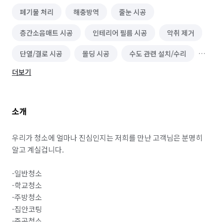
폐기물 처리
해충방역
줄눈 시공
층간소음매트 시공
인테리어 필름 시공
악취 제거
단열/결로 시공
몰딩 시공
수도 관련 설치/수리
더보기
승강기 유지보수
고보라이트 제작·설치
옥상공사/방수
바닥재 시공(장판 외)
소개
물탱크/저수조 청소
정화조 설치 및 수리
건물 내부/외부 청소
건물 관리(종합/시설/행정/경비)
우리가 청소에 얼마나 진심인지는 저희를 만난 고객님은 분명히 
알고 계실겁니다. 

실내 소독
페인트 시공
-일반청소

주차시스템 설치(차단기/차량인식기)
싱크대 시공
-학교청소

-주방청소

전기 배선
가벽/파티션 인테리어
철거
-집안코팅

카페트 시공
단열필름 시공
곰팡이 제거
-준공청소
