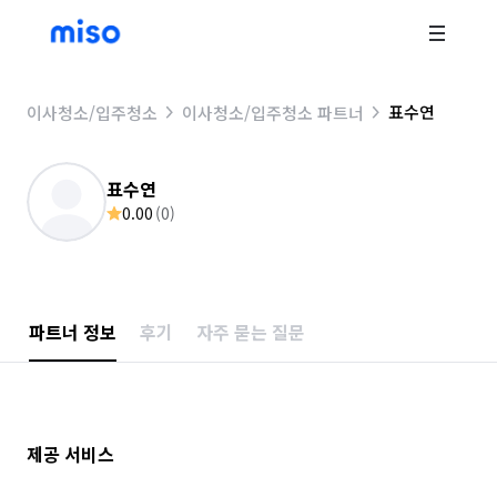
표수연
이사청소/입주청소
이사청소/입주청소 파트너
표수연
0.00
(
0
)
파트너 정보
후기
자주 묻는 질문
제공 서비스