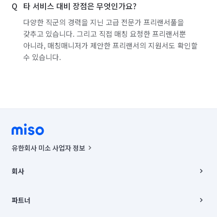
타 서비스 대비 장점은 무엇인가요?
다양한 직군의 경력을 지닌 고급 전문가 프리랜서풀을
갖추고 있습니다. 그리고 직접 매칭 요청한 프리랜서뿐
아니라, 매칭매니저가 제안한 프리랜서의 지원서도 확인할
수 있습니다.
유한회사 미소 사업자 정보
사업자등록번호 : 291-87-00271 | 인허가번호 : 2016-3220163-14-5-
00019 |
회사
통신판매신고번호 : 2024-서울종로-1400(공정거래위원회 정보) |
대표이사 : CHING VICTOR COLUMBIA RHEE
회사소개
주소 | 본사: 서울특별시 종로구 율곡로 6(중학동, 트윈트리빌딩) B동 5층
채용
파트너
컨택센터 : 서울특별시 종로구 수송동 율곡로 24, 7층, 8층 미소
블로그
유한회사 미소는 통신판매중개자이며, 통신판매의 당사자가 아닙니다.