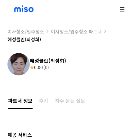
이사청소/입주청소
이사청소/입주청소 파트너
혜성클린(최성희)
혜성클린(최성희)
0.00
(
0
)
파트너 정보
후기
자주 묻는 질문
제공 서비스