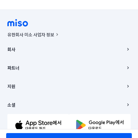
유한회사 미소 사업자 정보
사업자등록번호 : 291-87-00271 | 인허가번호 : 2016-3220163-14-5-
00019 |
회사
통신판매신고번호 : 2024-서울종로-1400(공정거래위원회 정보) |
대표이사 : CHING VICTOR COLUMBIA RHEE
회사소개
주소 | 본사: 서울특별시 종로구 율곡로 6(중학동, 트윈트리빌딩) B동 5층
채용
파트너
컨택센터 : 서울특별시 종로구 수송동 율곡로 24, 7층, 8층 미소
블로그
유한회사 미소는 통신판매중개자이며, 통신판매의 당사자가 아닙니다.
파트너 지원
상품, 상품정보, 거래에 관한 의무와 책임은 거래당사자에게 있습니다.
이사
지원
언론 보도 관련 문의:
contact@getmiso.com
이사 청소/입주 청소
대표번호: 1577-8808
고객센터
© 유한회사 미소. Miso, Inc. All Rights Reserved.
이용약관
소셜
개인정보처리방침
파트너 위치정보 이용약관
링크드인
문의하기
유튜브