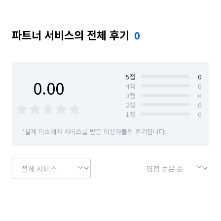
파트너 서비스의 전체 후기
0
5
점
0
0.00
4
점
0
3
점
0
2
점
0
1
점
0
*실제 미소에서 서비스를 받은 이용자들의 후기입니다.