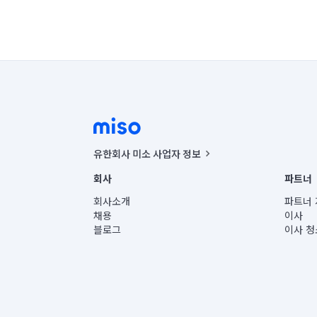
유한회사 미소 사업자 정보
사업자등록번호 : 291-87-00271 | 인허가번호 : 2016-32201
회사
파트너
통신판매신고번호 : 2024-서울종로-1400(공정거래위원회 정
대표이사 : CHING VICTOR COLUMBIA RHEE
회사소개
파트너 
주소 | 본사: 서울특별시 종로구 율곡로 6(중학동, 트윈트리
채용
이사
컨택센터 : 서울특별시 종로구 수송동 율곡로 24, 7층, 8층
블로그
이사 청
유한회사 미소는 통신판매중개자이며, 통신판매의 당사자가
상품, 상품정보, 거래에 관한 의무와 책임은 거래당사자에
언론 보도 관련 문의:
contact@getmiso.com
대표번호: 1577-8808
© 유한회사 미소. Miso, Inc. All Rights Reserved.