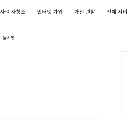
사·이사청소
인터넷 가입
가전 렌탈
전체 서비
윤지영