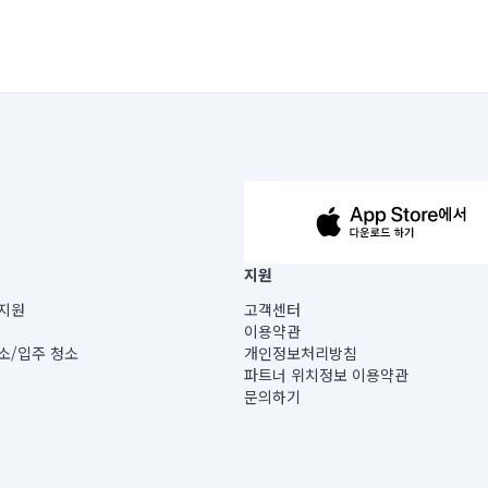
63-14-5-00019 |
지원
보) |
지원
고객센터
빌딩) B동 5층
이용약관
 미소
소/입주 청소
개인정보처리방침
 아닙니다.
파트너 위치정보 이용약관
게 있습니다.
문의하기