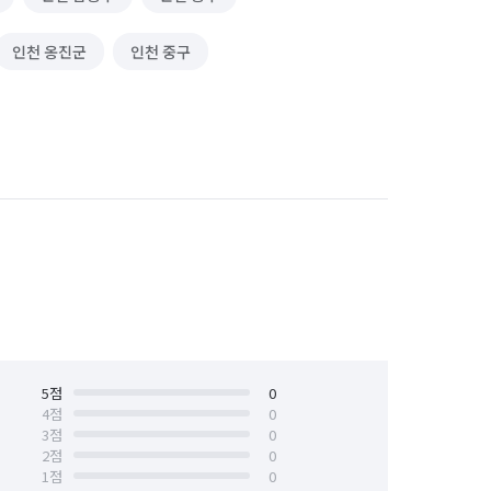
인천 옹진군
인천 중구
5
점
0
4
점
0
3
점
0
2
점
0
1
점
0