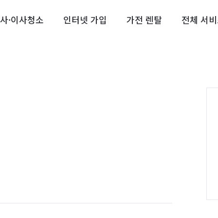
사·이사청소
인터넷 가입
가전 렌탈
전체 서비