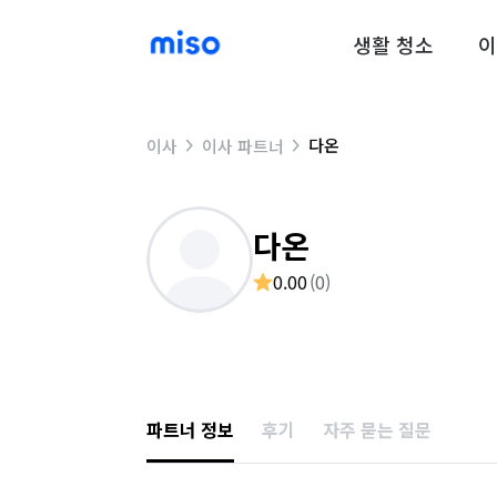
생활 청소
이
다온
이사
이사 파트너
다온
0.00
(
0
)
파트너 정보
후기
자주 묻는 질문