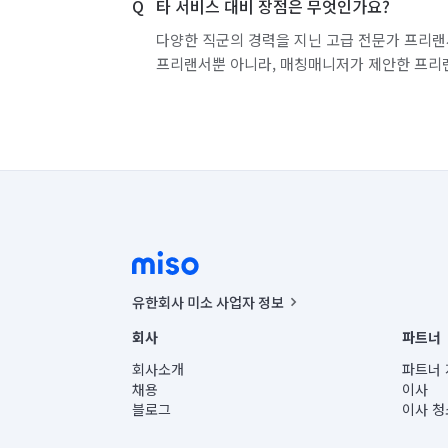
타 서비스 대비 장점은 무엇인가요?
다양한 직군의 경력을 지닌 고급 전문가 프리랜
프리랜서뿐 아니라, 매칭매니저가 제안한 프리
유한회사 미소 사업자 정보
사업자등록번호 : 291-87-00271 | 인허가번호 : 2016-32201
회사
파트너
통신판매신고번호 : 2024-서울종로-1400(공정거래위원회 정
대표이사 : CHING VICTOR COLUMBIA RHEE
회사소개
파트너 
주소 | 본사: 서울특별시 종로구 율곡로 6(중학동, 트윈트리
채용
이사
컨택센터 : 서울특별시 종로구 수송동 율곡로 24, 7층, 8층
블로그
이사 청
유한회사 미소는 통신판매중개자이며, 통신판매의 당사자가
상품, 상품정보, 거래에 관한 의무와 책임은 거래당사자에