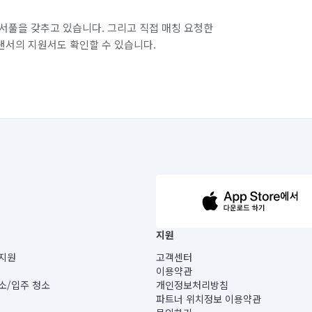
서풀을 갖추고 있습니다. 그리고 직접 매칭 요청한
랜서의 지원서도 확인할 수 있습니다.
63-14-5-00019 |
지원
보) |
지원
고객센터
빌딩) B동 5층
이용약관
 미소
소/입주 청소
개인정보처리방침
 아닙니다.
파트너 위치정보 이용약관
게 있습니다.