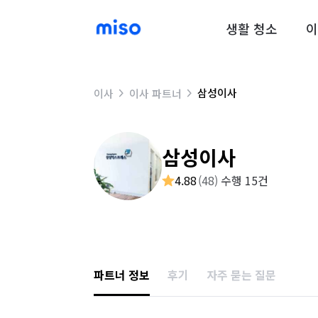
생활 청소
이
삼성이사
이사
이사 파트너
삼성이사
4.88
(
48
)
수행 15건
파트너 정보
후기
자주 묻는 질문