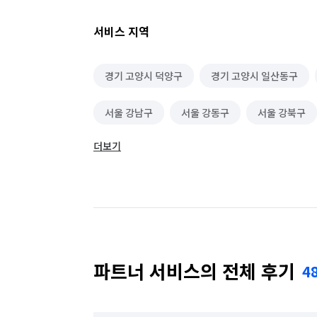
서비스 지역
경기 고양시 덕양구
경기 고양시 일산동구
서울 강남구
서울 강동구
서울 강북구
더보기
서울 광진구
서울 구로구
서울 금천구
서울 동대문구
서울 동작구
서울 마포구
서울 성동구
서울 성북구
서울 송파구
서울 용산구
서울 은평구
서울 종로구
파트너 서비스의 전체 후기
4